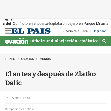
Tema
s del
Conflicto en el puerto
Explotaron cajero en Parque Miramar
día:
Suscribite al 50% OFF
Ingresar
M
e
Fútbol
Mundial
Selección
Estadisticas
Agen
n
M
u
o
s
t
EL PAÍS
OVACIÓN
MUNDIAL
r
a
El antes y después de Zlatko
r
b
Dalic
�
s
q
u
14/07/2018, 17:51
e
d
Compartir esta noticia