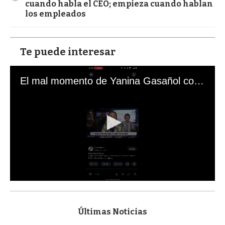
cuando habla el CEO; empieza cuando hablan
los empleados
Te puede interesar
El mal momento de Yanina Gasañol con un hincha argentino en "Subrayado"
0
s
e
c
Últimas Noticias
o
n