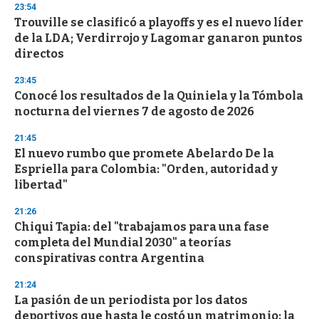
23:54
d
Trouville se clasificó a playoffs y es el nuevo líder
s
o
de la LDA; Verdirrojo y Lagomar ganaron puntos
f
directos
3
3
s
23:45
e
Conocé los resultados de la Quiniela y la Tómbola
c
nocturna del viernes 7 de agosto de 2026
o
n
d
21:45
s
El nuevo rumbo que promete Abelardo De la
Espriella para Colombia: "Orden, autoridad y
libertad"
21:26
Chiqui Tapia: del "trabajamos para una fase
completa del Mundial 2030" a teorías
conspirativas contra Argentina
21:24
La pasión de un periodista por los datos
deportivos que hasta le costó un matrimonio: la