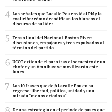
4
Las señales que Lacalle Pou envió al PN y la
coalición: cómo decodifican los blancos el
discurso de su líder
5
Tenso final del Nacional-Boston River:
discusiones, empujones y tres expulsados al
término del partido
6
UCOT extiende el paro tras el secuestro de un
chofer y un ómnibus: se movilizarán este
lunes
7
Las 10 frases que dejó Lacalle Pou en su
regreso: libertad, política, unidad y una
mirada “menos ortodoxa”
8
De una estrategia en el período de pases que