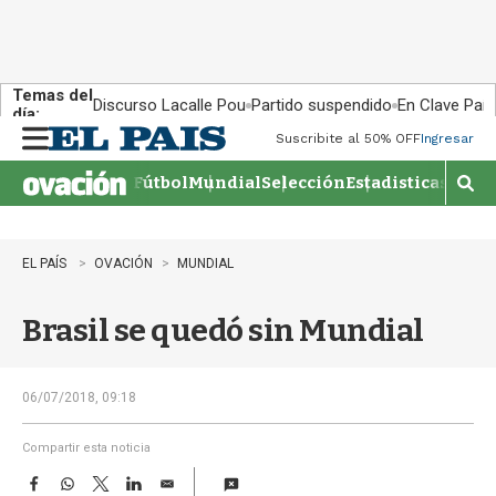
Temas del
Discurso Lacalle Pou
Partido suspendido
En Clave País
día:
Suscribite al 50% OFF
Ingresar
M
e
Fútbol
Mundial
Selección
Estadisticas
Agen
n
M
u
o
s
t
EL PAÍS
OVACIÓN
MUNDIAL
r
a
Brasil se quedó sin Mundial
r
b
�
s
06/07/2018, 09:18
q
u
Compartir esta noticia
e
F
W
T
L
E
d