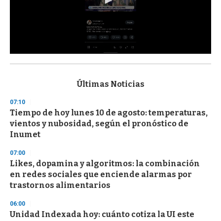
0
s
e
c
Últimas Noticias
o
n
07:10
d
Tiempo de hoy lunes 10 de agosto: temperaturas,
s
o
vientos y nubosidad, según el pronóstico de
f
Inumet
3
3
s
07:00
e
Likes, dopamina y algoritmos: la combinación
c
en redes sociales que enciende alarmas por
o
n
trastornos alimentarios
d
s
06:00
Unidad Indexada hoy: cuánto cotiza la UI este