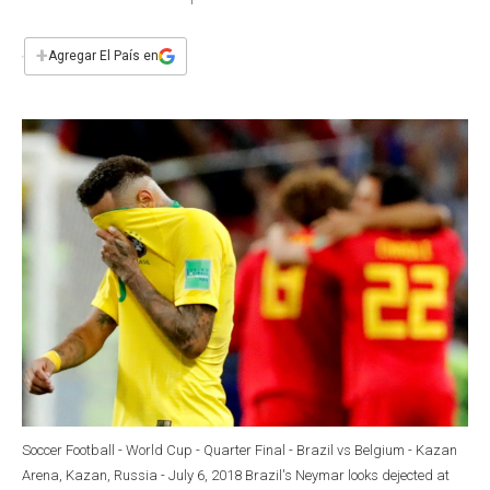
a
h
w
i
m
a
c
a
i
n
a
e
t
t
k
i
+
Agregar El País en
b
s
t
e
l
o
A
e
d
o
p
r
I
k
p
n
Soccer Football - World Cup - Quarter Final - Brazil vs Belgium - Kazan
Arena, Kazan, Russia - July 6, 2018 Brazil's Neymar looks dejected at