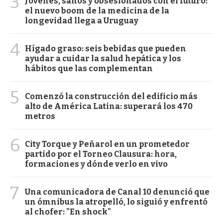
3
Jóvenes, sanos y obsesionados con el futuro:
el nuevo boom de la medicina de la
longevidad llega a Uruguay
4
Hígado graso: seis bebidas que pueden
ayudar a cuidar la salud hepática y los
hábitos que las complementan
5
Comenzó la construcción del edificio más
alto de América Latina: superará los 470
metros
6
City Torque y Peñarol en un prometedor
partido por el Torneo Clausura: hora,
formaciones y dónde verlo en vivo
7
Una comunicadora de Canal 10 denunció que
un ómnibus la atropelló, lo siguió y enfrentó
al chofer: "En shock"