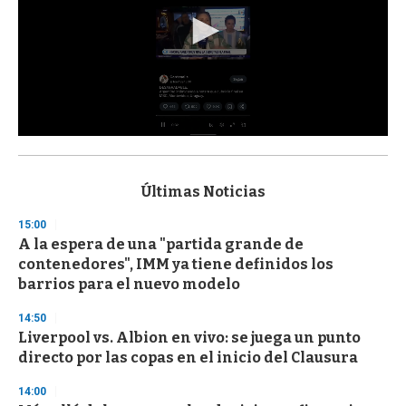
0
s
e
c
Últimas Noticias
o
n
15:00
d
A la espera de una "partida grande de
s
o
contenedores", IMM ya tiene definidos los
f
barrios para el nuevo modelo
3
3
s
14:50
e
Liverpool vs. Albion en vivo: se juega un punto
c
directo por las copas en el inicio del Clausura
o
n
d
14:00
s