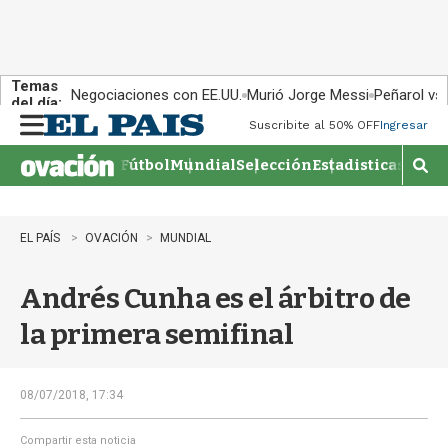
Temas
Negociaciones con EE.UU.
Murió Jorge Messi
Peñarol vs
del día:
Suscribite al 50% OFF
Ingresar
M
e
Fútbol
Mundial
Selección
Estadisticas
Agen
n
M
u
o
s
t
EL PAÍS
OVACIÓN
MUNDIAL
r
a
Andrés Cunha es el árbitro de
r
b
la primera semifinal
�
s
q
u
08/07/2018, 17:34
e
d
Compartir esta noticia