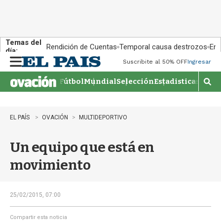
Temas del
Rendición de Cuentas
Temporal causa destrozos
En 
día:
Suscribite al 50% OFF
Ingresar
M
e
Fútbol
Mundial
Selección
Estadisticas
Agen
n
M
u
o
s
t
EL PAÍS
OVACIÓN
MULTIDEPORTIVO
r
a
Un equipo que está en
r
b
movimiento
�
s
q
u
25/02/2015, 07:00
e
d
Compartir esta noticia