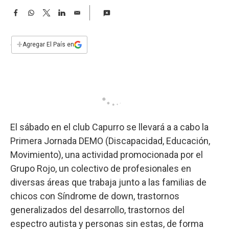
a
F
W
T
L
E
a
h
w
i
m
c
a
i
n
a
e
t
t
k
i
+
Agregar El País en
b
s
t
e
l
o
A
e
d
o
p
r
I
k
p
n
El sábado en el club Capurro se llevará a a cabo la
Primera Jornada DEMO (Discapacidad, Educación,
Movimiento), una actividad promocionada por el
Grupo Rojo, un colectivo de profesionales en
diversas áreas que trabaja junto a las familias de
chicos con Síndrome de down, trastornos
generalizados del desarrollo, trastornos del
espectro autista y personas sin estas, de forma