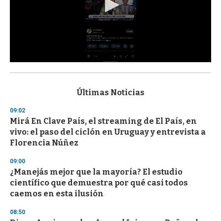
0
s
e
c
Últimas Noticias
o
n
09:02
d
Mirá En Clave País, el streaming de El País, en
s
o
vivo: el paso del ciclón en Uruguay y entrevista a
f
Florencia Núñez
3
3
s
09:00
e
¿Manejás mejor que la mayoría? El estudio
c
científico que demuestra por qué casi todos
o
n
caemos en esta ilusión
d
s
08:50