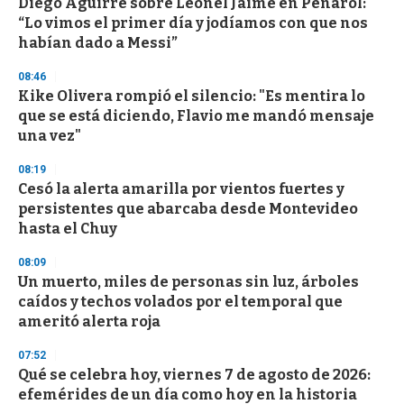
Diego Aguirre sobre Leonel Jaime en Peñarol:
“Lo vimos el primer día y jodíamos con que nos
habían dado a Messi”
08:46
Kike Olivera rompió el silencio: "Es mentira lo
que se está diciendo, Flavio me mandó mensaje
una vez"
08:19
Cesó la alerta amarilla por vientos fuertes y
persistentes que abarcaba desde Montevideo
hasta el Chuy
08:09
Un muerto, miles de personas sin luz, árboles
caídos y techos volados por el temporal que
ameritó alerta roja
07:52
Qué se celebra hoy, viernes 7 de agosto de 2026:
efemérides de un día como hoy en la historia