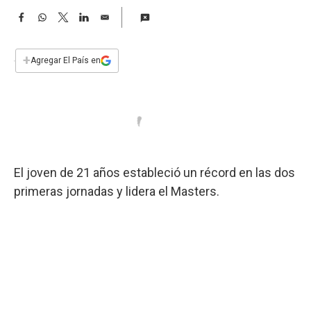
a
F
W
T
L
E
a
h
w
i
m
c
a
i
n
a
e
t
t
k
i
+
Agregar El País en
b
s
t
e
l
o
A
e
d
o
p
r
I
k
p
n
El joven de 21 años estableció un récord en las dos
primeras jornadas y lidera el Masters.