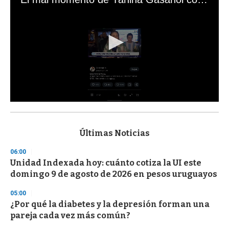
0
s
e
c
Últimas Noticias
o
n
06:00
d
Unidad Indexada hoy: cuánto cotiza la UI este
s
o
domingo 9 de agosto de 2026 en pesos uruguayos
f
3
05:00
3
s
¿Por qué la diabetes y la depresión forman una
e
pareja cada vez más común?
c
o