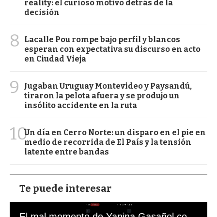
reality: el curioso motivo detrás de la
decisión
8
Lacalle Pou rompe bajo perfil y blancos
esperan con expectativa su discurso en acto
en Ciudad Vieja
9
Jugaban Uruguay Montevideo y Paysandú,
tiraron la pelota afuera y se produjo un
insólito accidente en la ruta
10
Un día en Cerro Norte: un disparo en el pie en
medio de recorrida de El País y la tensión
latente entre bandas
Te puede interesar
El mal momento de Yanina Gasañol con un hincha argentino en "Subrayado"