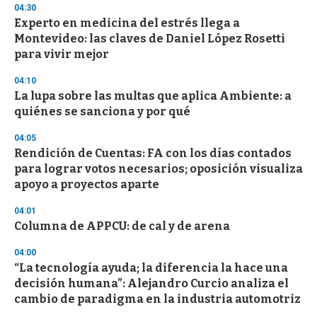
04:30
n
d
Experto en medicina del estrés llega a
s
Montevideo: las claves de Daniel López Rosetti
para vivir mejor
04:10
La lupa sobre las multas que aplica Ambiente: a
quiénes se sanciona y por qué
04:05
Rendición de Cuentas: FA con los días contados
para lograr votos necesarios; oposición visualiza
apoyo a proyectos aparte
04:01
Columna de APPCU: de cal y de arena
04:00
“La tecnología ayuda; la diferencia la hace una
decisión humana”: Alejandro Curcio analiza el
cambio de paradigma en la industria automotriz