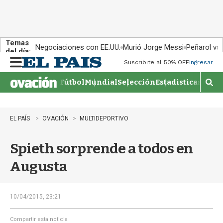
Temas
Negociaciones con EE.UU.
Murió Jorge Messi
Peñarol vs
del día:
Suscribite al 50% OFF
Ingresar
M
e
Fútbol
Mundial
Selección
Estadisticas
Agen
n
M
u
o
s
t
EL PAÍS
OVACIÓN
MULTIDEPORTIVO
r
a
Spieth sorprende a todos en
r
b
Augusta
�
s
q
u
10/04/2015, 23:21
e
d
Compartir esta noticia