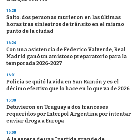
3
s
16:28
e
Salto: dos personas murieron en las últimas
c
horas tras siniestros de tránsito en el mismo
o
n
punto de la ciudad
d
s
16:24
Con una asistencia de Federico Valverde, Real
Madrid ganó un amistoso preparatorio para la
temporada 2026-2027
16:01
Policía se quitó la vida en San Ramón y es el
décimo efectivo que lo hace en lo que va de 2026
15:30
Detuvieron en Uruguay a dos franceses
requeridos por Interpol Argentina por intentar
enviar droga a Europa
15:00
A la espera de una "partida grande de