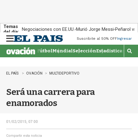
Temas
Negociaciones con EE.UU.
Murió Jorge Messi
Peñarol vs
del día:
Suscribite al 50% OFF
Ingresar
M
e
Fútbol
Mundial
Selección
Estadisticas
Agen
n
M
u
o
s
t
EL PAÍS
OVACIÓN
MULTIDEPORTIVO
r
a
Será una carrera para
r
b
enamorados
�
s
q
u
01/02/2015, 07:00
e
d
Compartir esta noticia