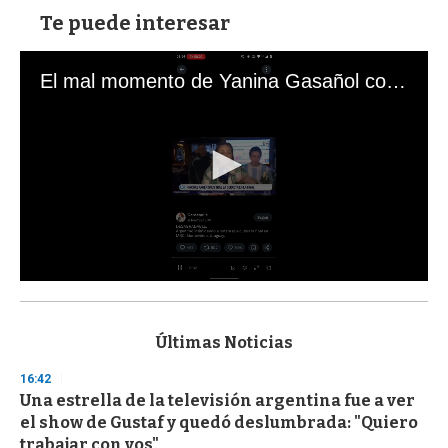
Te puede interesar
El mal momento de Yanina Gasañol con un hincha argentino en "Subrayado"
0
s
e
c
Últimas Noticias
o
n
16:42
d
Una estrella de la televisión argentina fue a ver
s
o
el show de Gustaf y quedó deslumbrada: "Quiero
f
trabajar con vos"
3