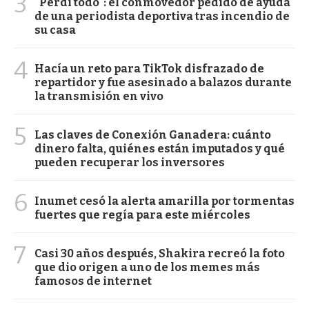
3
"Perdí todo": el conmovedor pedido de ayuda
de una periodista deportiva tras incendio de
su casa
4
Hacía un reto para TikTok disfrazado de
repartidor y fue asesinado a balazos durante
la transmisión en vivo
5
Las claves de Conexión Ganadera: cuánto
dinero falta, quiénes están imputados y qué
pueden recuperar los inversores
6
Inumet cesó la alerta amarilla por tormentas
fuertes que regía para este miércoles
7
Casi 30 años después, Shakira recreó la foto
que dio origen a uno de los memes más
famosos de internet