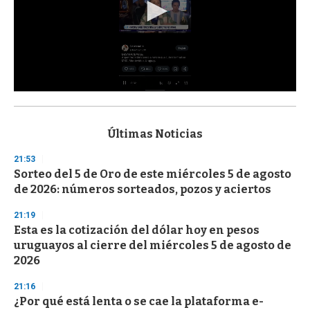
0
s
e
c
Últimas Noticias
o
n
21:53
d
Sorteo del 5 de Oro de este miércoles 5 de agosto
s
o
de 2026: números sorteados, pozos y aciertos
f
3
21:19
3
s
Esta es la cotización del dólar hoy en pesos
e
uruguayos al cierre del miércoles 5 de agosto de
c
2026
o
n
d
21:16
s
¿Por qué está lenta o se cae la plataforma e-