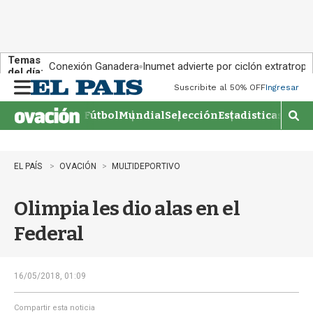
Temas
Conexión Ganadera
Inumet advierte por ciclón extratropi
del día:
Suscribite al 50% OFF
Ingresar
M
e
Fútbol
Mundial
Selección
Estadisticas
Agen
n
M
u
o
s
t
EL PAÍS
OVACIÓN
MULTIDEPORTIVO
r
a
Olimpia les dio alas en el
r
b
Federal
�
s
q
u
16/05/2018, 01:09
e
d
Compartir esta noticia