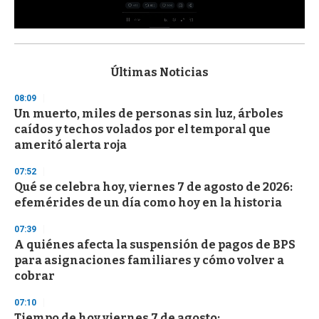
0
s
e
c
Últimas Noticias
o
n
08:09
d
Un muerto, miles de personas sin luz, árboles
s
o
caídos y techos volados por el temporal que
f
ameritó alerta roja
3
3
s
07:52
e
Qué se celebra hoy, viernes 7 de agosto de 2026:
c
efemérides de un día como hoy en la historia
o
n
d
07:39
s
A quiénes afecta la suspensión de pagos de BPS
para asignaciones familiares y cómo volver a
cobrar
07:10
Tiempo de hoy viernes 7 de agosto: