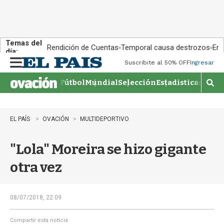
Temas del
Rendición de Cuentas
Temporal causa destrozos
En 
día:
Suscribite al 50% OFF
Ingresar
M
e
Fútbol
Mundial
Selección
Estadisticas
Agen
n
M
u
o
s
t
EL PAÍS
OVACIÓN
MULTIDEPORTIVO
r
a
"Lola" Moreira se hizo gigante
r
b
otra vez
�
s
q
u
08/07/2018, 22:09
e
d
Compartir esta noticia