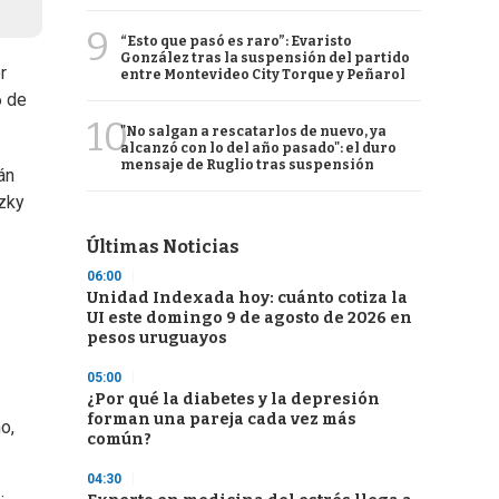
9
“Esto que pasó es raro”: Evaristo
González tras la suspensión del partido
r
entre Montevideo City Torque y Peñarol
6 de
10
"No salgan a rescatarlos de nuevo, ya
alcanzó con lo del año pasado": el duro
mensaje de Ruglio tras suspensión
án
tzky
Últimas Noticias
06:00
Unidad Indexada hoy: cuánto cotiza la
UI este domingo 9 de agosto de 2026 en
pesos uruguayos
05:00
¿Por qué la diabetes y la depresión
forman una pareja cada vez más
o,
común?
04:30