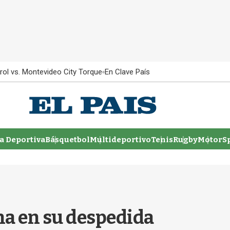
rol vs. Montevideo City Torque
En Clave País
 Deportiva
Básquetbol
Multideportivo
Tenis
Rugby
MotorSp
ona en su despedida