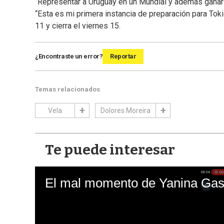
“Representar a Uruguay en un Mundial y además ganarlo 
“Esta es mi primera instancia de preparación para Tokio
11 y cierra el viernes 15.
¿Encontraste un error?
Reportar
Temas relacionados
Vela
Dolores Moreira
Te puede interesar