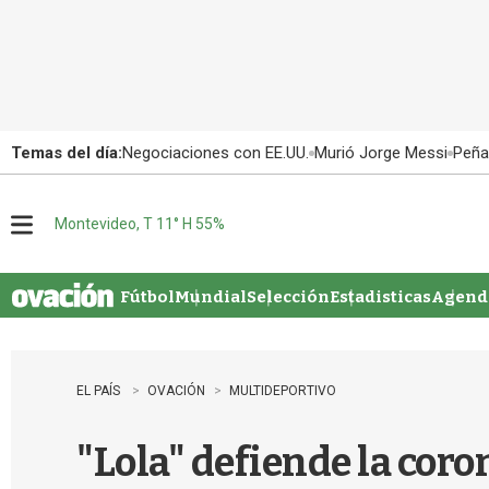
Temas del día:
Negociaciones con EE.UU.
Murió Jorge Messi
Peña
Montevideo, T 11° H 55%
M
e
n
u
Fútbol
Mundial
Selección
Estadisticas
Agenda
EL PAÍS
OVACIÓN
MULTIDEPORTIVO
"Lola" defiende la cor