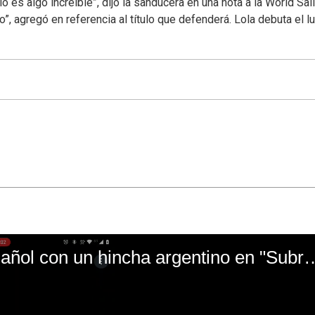
es algo increíble”, dijo la sanducera en una nota a la World Sail
”, agregó en referencia al título que defenderá. Lola debuta el l
El mal momento de Yanina Gasañol con un hin