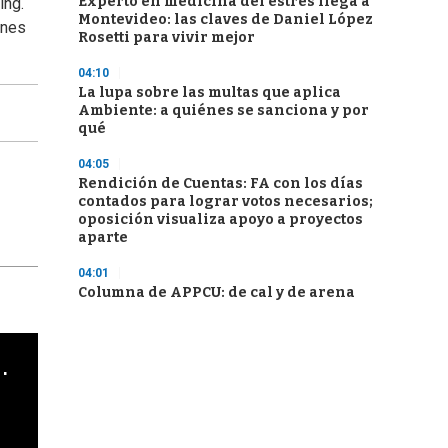
Experto en medicina del estrés llega a
ing.
Montevideo: las claves de Daniel López
unes
Rosetti para vivir mejor
04:10
La lupa sobre las multas que aplica
Ambiente: a quiénes se sanciona y por
qué
04:05
Rendición de Cuentas: FA con los días
contados para lograr votos necesarios;
oposición visualiza apoyo a proyectos
aparte
04:01
Columna de APPCU: de cal y de arena
cha argentino en "Subrayado"