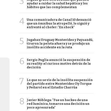
3
ayudar a cuidar la salud hepática y los
hábitos que las complementan
4
Una comunicadora de Canal 10 denunció
que un ómnibus la atropelló, lo siguió y
enfrentó al chofer: "En shock"
5
Jugaban Uruguay Montevideo y Paysandú,
tiraron la pelota afuera y se produjo un
insólito accidente en la ruta
6
Sergio Puglia anunció la suspensión de
su reality: el curioso motivo detrás de la
decisión
7
Lo que no se vio de la insólita suspensión
del partido entre Montevideo Cty Torque
y Peñarol en el Estadio Charrúa
8
Javier Nóblega: "Fue un hackeo de una
red lumínica, tomaron una decisión un
poco apresurada"