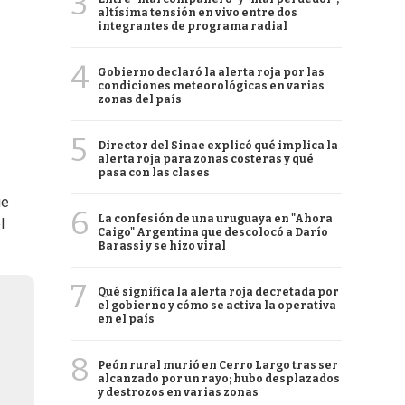
3
altísima tensión en vivo entre dos
integrantes de programa radial
4
Gobierno declaró la alerta roja por las
condiciones meteorológicas en varias
zonas del país
5
Director del Sinae explicó qué implica la
alerta roja para zonas costeras y qué
pasa con las clases
ue
6
La confesión de una uruguaya en "Ahora
l
Caigo" Argentina que descolocó a Darío
Barassi y se hizo viral
7
Qué significa la alerta roja decretada por
el gobierno y cómo se activa la operativa
en el país
8
Peón rural murió en Cerro Largo tras ser
alcanzado por un rayo; hubo desplazados
y destrozos en varias zonas