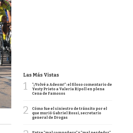
Las Más Vistas
1
"¡Volvé a Adeom!": el filoso comentario de
Yesty Prieto a Valeria Ripoll en plena
Cena de Famosos
2
Cómo fue el siniestro de tránsito por el
que murió Gabriel Rossi, secretario
general de Drogas
Entre "mal compañero" y "mal perdedor",