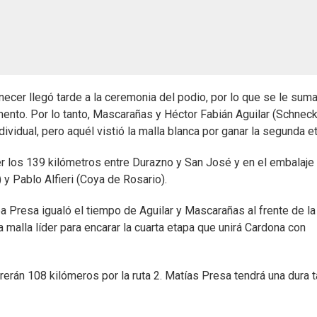
necer llegó tarde a la ceremonia del podio, por lo que se le sum
ento. Por lo tanto, Mascarañas y Héctor Fabián Aguilar (Schnec
dividual, pero aquél vistió la malla blanca por ganar la segunda e
er los 139 kilómetros entre Durazno y San José y en el embalaje 
 Pablo Alfieri (Coya de Rosario).
a Presa igualó el tiempo de Aguilar y Mascarañas al frente de la
 la malla líder para encarar la cuarta etapa que unirá Cardona con
erán 108 kilómeros por la ruta 2. Matías Presa tendrá una dura t