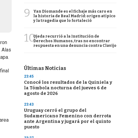
9
Yan Diomande es el fichaje más caro en
la historia de Real Madrid: origen atípico
y la tragedia que lo fortaleció
10
Ojeda recurrió a la Institución de
Derechos Humanos, tras no encontrar
aron
respuesta en una denuncia contra Clavijo
k Alas
tapa.
Últimas Noticias
final
23:45
Conocé los resultados de la Quiniela y
la Tómbola nocturna del jueves 6 de
agosto de 2026
23:43
Uruguay cerró el grupo del
Sudamericano Femenino con derrota
area
ante Argentina y jugará por el quinto
puesto