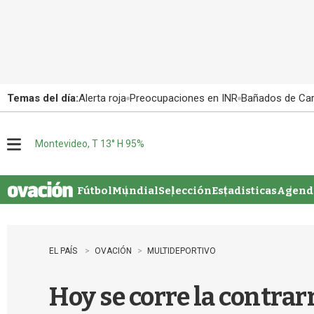
Temas del día:
Alerta roja
Preocupaciones en INR
Bañados de Ca
Montevideo, T 13° H 95%
M
e
n
u
Fútbol
Mundial
Selección
Estadisticas
Agenda
EL PAÍS
OVACIÓN
MULTIDEPORTIVO
Hoy se corre la contrar