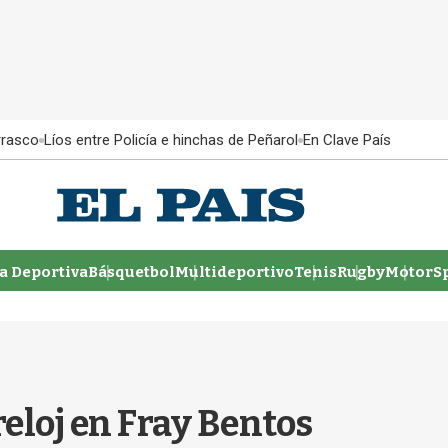
rrasco
Líos entre Policía e hinchas de Peñarol
En Clave País
 Deportiva
Básquetbol
Multideportivo
Tenis
Rugby
MotorSp
reloj en Fray Bentos