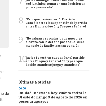
7
Javier Nóblega: "Fue un hackeo de una
red lumínica, tomaron una decisión un
poco apresurada"
8
“Esto que pasó es raro”: Evaristo
González tras la suspensión del partido
entre Montevideo City Torque y Peñarol
9
"No salgan a rescatarlos de nuevo, ya
alcanzó con lo del año pasado": el duro
mensaje de Ruglio tras suspensión
e
10
Javier Feres tras suspender el partido
entre Torque y Peñarol: “Soy yo el que
decide cuando se juega y cuando no”
s -
a
Últimas Noticias
06:00
Unidad Indexada hoy: cuánto cotiza la
rie de
UI este domingo 9 de agosto de 2026 en
s.
pesos uruguayos