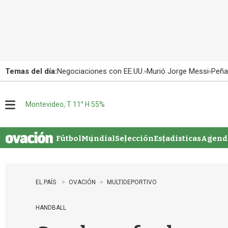
Temas del día:
Negociaciones con EE.UU.
Murió Jorge Messi
Peña
Montevideo, T 11° H 55%
M
e
n
u
Fútbol
Mundial
Selección
Estadisticas
Agenda
EL PAÍS
OVACIÓN
MULTIDEPORTIVO
HANDBALL