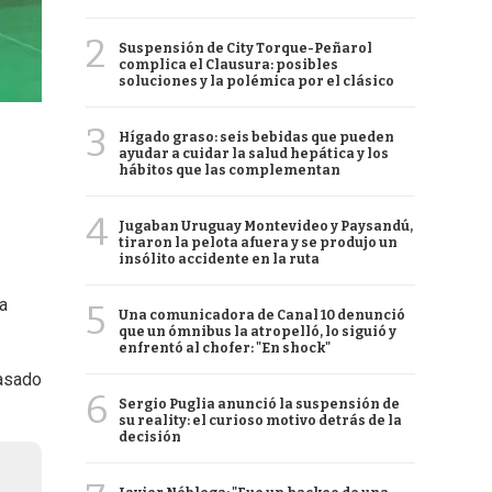
2
Suspensión de City Torque-Peñarol
complica el Clausura: posibles
soluciones y la polémica por el clásico
3
Hígado graso: seis bebidas que pueden
ayudar a cuidar la salud hepática y los
hábitos que las complementan
4
Jugaban Uruguay Montevideo y Paysandú,
tiraron la pelota afuera y se produjo un
insólito accidente en la ruta
a
5
Una comunicadora de Canal 10 denunció
que un ómnibus la atropelló, lo siguió y
enfrentó al chofer: "En shock"
pasado
6
Sergio Puglia anunció la suspensión de
su reality: el curioso motivo detrás de la
decisión