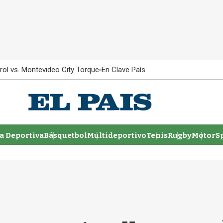
rol vs. Montevideo City Torque
En Clave País
 Deportiva
Básquetbol
Multideportivo
Tenis
Rugby
MotorSp