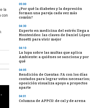
05:00
¿Por qué la diabetes y la depresión
e la
forman una pareja cada vez más
a con
común?
04:30
Experto en medicina del estrés llega a
o.
Montevideo: las claves de Daniel López
Rosetti para vivir mejor
04:10
La lupa sobre las multas que aplica
Ambiente: a quiénes se sanciona y por
qué
04:05
Rendición de Cuentas: FA con los días
contados para lograr votos necesarios;
oposición visualiza apoyo a proyectos
aparte
cha argentino en "Subrayado"
04:01
Columna de APPCU: de cal y de arena