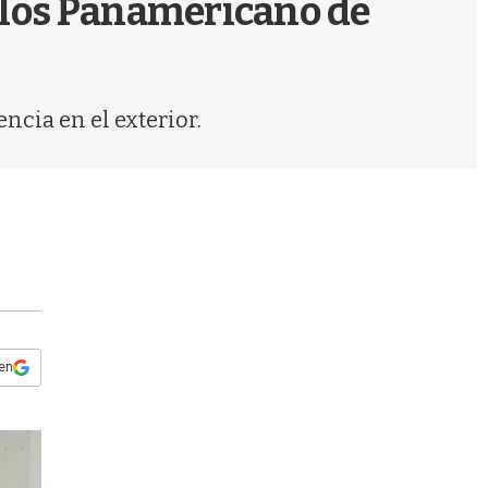
 los Panamericano de
s
q
u
e
d
ncia en el exterior.
a
 en