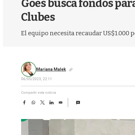
Goes busca fondos par
Clubes
El equipo necesita recaudar US$1.000 po
Mariana Malek
06/05/2023, 22:11
Compartir esta noticia
F
W
T
L
E
a
h
w
i
m
c
a
i
n
a
e
t
t
k
i
b
s
t
e
l
o
A
e
d