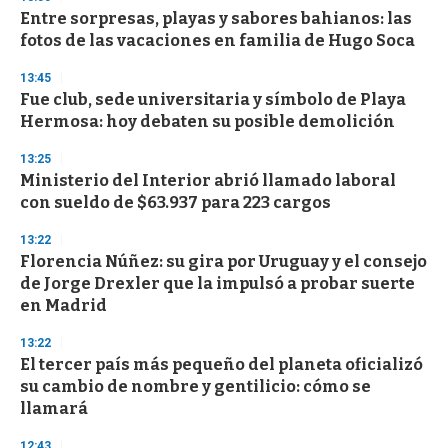
3
s
Entre sorpresas, playas y sabores bahianos: las
e
fotos de las vacaciones en familia de Hugo Soca
c
o
13:45
n
d
Fue club, sede universitaria y símbolo de Playa
s
Hermosa: hoy debaten su posible demolición
13:25
Ministerio del Interior abrió llamado laboral
con sueldo de $63.937 para 223 cargos
13:22
Florencia Núñez: su gira por Uruguay y el consejo
de Jorge Drexler que la impulsó a probar suerte
en Madrid
13:22
El tercer país más pequeño del planeta oficializó
su cambio de nombre y gentilicio: cómo se
llamará
12:43