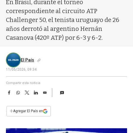
a
En Brasil, durante el torneo
correspondiente al circuito ATP
Challenger 50, el tenista uruguayo de 26
años derrotó al argentino Hernán
Casanova (420º ATP) por 6-3 y 6-2.
El País
11/05/2026, 09:34
Compartir esta noticia
F
W
T
L
E
a
h
w
i
m
c
a
i
n
a
e
t
t
k
i
+
Agregar El País en
b
s
t
e
l
o
A
e
d
o
p
r
I
k
p
n