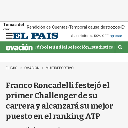
Temas del
Rendición de Cuentas
Temporal causa destrozos
En 
día:
Suscribite al 50% OFF
Ingresar
M
e
Fútbol
Mundial
Selección
Estadisticas
Agen
n
M
u
o
s
t
EL PAÍS
OVACIÓN
MULTIDEPORTIVO
r
a
Franco Roncadelli festejó el
r
b
primer Challenger de su
�
s
carrera y alcanzará su mejor
q
u
puesto en el ranking ATP
e
d