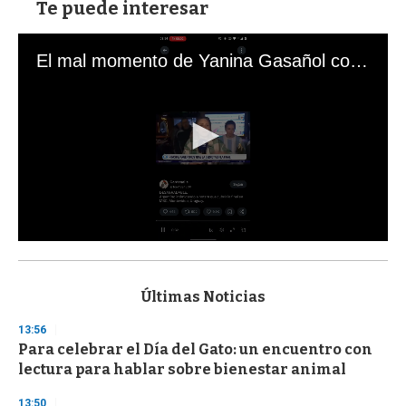
Te puede interesar
El mal momento de Yanina Gasañol con un hincha argentino en "Subrayado"
0
s
e
c
Últimas Noticias
o
n
13:56
d
Para celebrar el Día del Gato: un encuentro con
s
o
lectura para hablar sobre bienestar animal
f
3
13:50