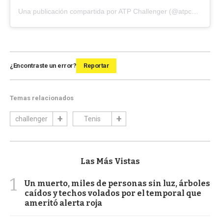
Una publicación compartida por ATP Challenger (@atpchallenger)
¿Encontraste un error?
Reportar
Temas relacionados
challenger
Tenis
Las Más Vistas
1
Un muerto, miles de personas sin luz, árboles
caídos y techos volados por el temporal que
ameritó alerta roja