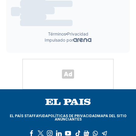
EL PAÍS STAFF
AYUDA
POLÍTICAS DE PRIVACIDAD
MAPA DEL SITIO
ANUNCIANTES
f
t
i
l
y
t
g
w
t