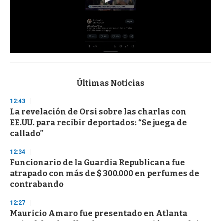
0
s
e
c
Últimas Noticias
o
n
12:43
d
La revelación de Orsi sobre las charlas con
s
o
EE.UU. para recibir deportados: “Se juega de
f
callado”
3
3
s
12:34
e
Funcionario de la Guardia Republicana fue
c
atrapado con más de $ 300.000 en perfumes de
o
n
contrabando
d
s
12:27
Mauricio Amaro fue presentado en Atlanta