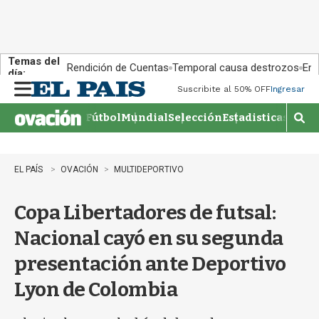
Temas del
Rendición de Cuentas
Temporal causa destrozos
En 
día:
Suscribite al 50% OFF
Ingresar
M
e
Fútbol
Mundial
Selección
Estadisticas
Agen
n
M
u
o
s
t
EL PAÍS
OVACIÓN
MULTIDEPORTIVO
r
a
Copa Libertadores de futsal:
r
b
Nacional cayó en su segunda
�
s
presentación ante Deportivo
q
u
Lyon de Colombia
e
d