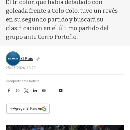
a
El tricolor, que había debutado con
goleada frente a Colo Colo, tuvo un revés
en su segundo partido y buscará su
clasificación en el último partido del
grupo ante Cerro Porteño.
El País
25/05/2026, 13:29
Compartir esta noticia
F
W
T
L
E
a
h
w
i
m
c
a
i
n
a
e
t
t
k
i
+
Agregar El País en
b
s
t
e
l
o
A
e
d
o
p
r
I
k
p
n