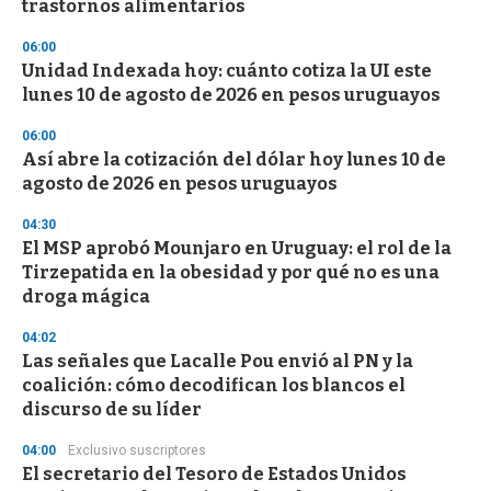
n
trastornos alimentarios
d
s
06:00
Unidad Indexada hoy: cuánto cotiza la UI este
lunes 10 de agosto de 2026 en pesos uruguayos
06:00
Así abre la cotización del dólar hoy lunes 10 de
agosto de 2026 en pesos uruguayos
04:30
El MSP aprobó Mounjaro en Uruguay: el rol de la
Tirzepatida en la obesidad y por qué no es una
droga mágica
04:02
Las señales que Lacalle Pou envió al PN y la
coalición: cómo decodifican los blancos el
discurso de su líder
04:00
Exclusivo suscriptores
El secretario del Tesoro de Estados Unidos