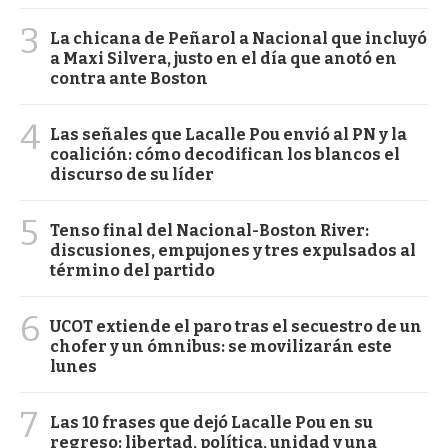
3
La chicana de Peñarol a Nacional que incluyó
a Maxi Silvera, justo en el día que anotó en
contra ante Boston
4
Las señales que Lacalle Pou envió al PN y la
coalición: cómo decodifican los blancos el
discurso de su líder
5
Tenso final del Nacional-Boston River:
discusiones, empujones y tres expulsados al
término del partido
6
UCOT extiende el paro tras el secuestro de un
chofer y un ómnibus: se movilizarán este
lunes
7
Las 10 frases que dejó Lacalle Pou en su
regreso: libertad, política, unidad y una