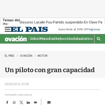
Temas del
Discurso Lacalle Pou
Partido suspendido
En Clave País
día:
Suscribite al 50% OFF
Ingresar
M
e
Fútbol
Mundial
Selección
Estadisticas
Agen
n
M
u
o
s
t
EL PAÍS
OVACIÓN
MOTOR
r
a
Un piloto con gran capacidad
r
b
�
s
23/02/2015, 07:00
q
u
Compartir esta noticia
e
F
W
T
L
E
d