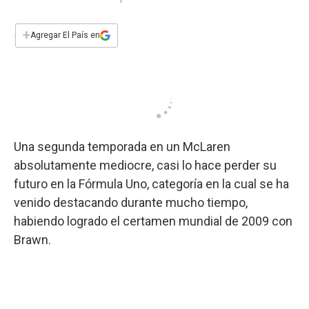
a
h
w
i
m
a
c
a
i
n
a
e
t
t
k
i
+
Agregar El País en
b
s
t
e
l
o
A
e
d
o
p
r
I
k
p
n
Una segunda temporada en un McLaren
absolutamente mediocre, casi lo hace perder su
futuro en la Fórmula Uno, categoría en la cual se ha
venido destacando durante mucho tiempo,
habiendo logrado el certamen mundial de 2009 con
Brawn.