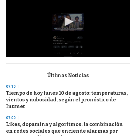
0
s
e
c
Últimas Noticias
o
n
07:10
d
Tiempo de hoy lunes 10 de agosto: temperaturas,
s
o
vientos y nubosidad, según el pronóstico de
f
Inumet
3
3
s
07:00
e
Likes, dopamina y algoritmos: la combinación
c
en redes sociales que enciende alarmas por
o