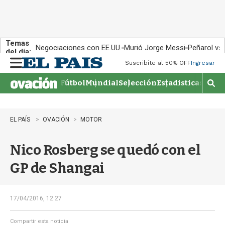
Temas
Negociaciones con EE.UU.
Murió Jorge Messi
Peñarol vs
del día:
Suscribite al 50% OFF
Ingresar
M
e
Fútbol
Mundial
Selección
Estadisticas
Agen
n
M
u
o
s
t
EL PAÍS
OVACIÓN
MOTOR
r
a
Nico Rosberg se quedó con el
r
b
GP de Shangai
�
s
q
u
17/04/2016, 12:27
e
d
Compartir esta noticia