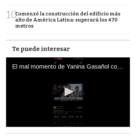
10
Comenzó la construcción del edificio más
alto de América Latina: superará los 470
metros
Te puede interesar
El mal momento de Yanina Gasañol con un hincha argentino en "Subrayado"
0
s