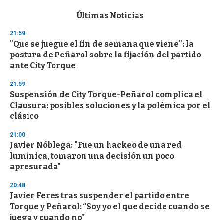
e
c
Últimas Noticias
o
n
21:59
d
"Que se juegue el fin de semana que viene": la
s
o
postura de Peñarol sobre la fijación del partido
f
ante City Torque
3
3
s
21:59
e
Suspensión de City Torque-Peñarol complica el
c
Clausura: posibles soluciones y la polémica por el
o
n
clásico
d
s
21:00
Javier Nóblega: "Fue un hackeo de una red
lumínica, tomaron una decisión un poco
apresurada"
20:48
Javier Feres tras suspender el partido entre
Torque y Peñarol: “Soy yo el que decide cuando se
juega y cuando no”