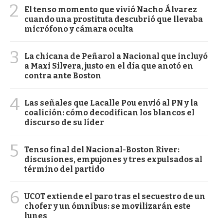
2
El tenso momento que vivió Nacho Álvarez
cuando una prostituta descubrió que llevaba
micrófono y cámara oculta
3
La chicana de Peñarol a Nacional que incluyó
a Maxi Silvera, justo en el día que anotó en
contra ante Boston
4
Las señales que Lacalle Pou envió al PN y la
coalición: cómo decodifican los blancos el
discurso de su líder
5
Tenso final del Nacional-Boston River:
discusiones, empujones y tres expulsados al
término del partido
6
UCOT extiende el paro tras el secuestro de un
chofer y un ómnibus: se movilizarán este
lunes