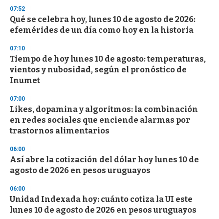
s
07:52
e
Qué se celebra hoy, lunes 10 de agosto de 2026:
c
efemérides de un día como hoy en la historia
o
n
d
07:10
s
Tiempo de hoy lunes 10 de agosto: temperaturas,
vientos y nubosidad, según el pronóstico de
Inumet
07:00
Likes, dopamina y algoritmos: la combinación
en redes sociales que enciende alarmas por
trastornos alimentarios
06:00
Así abre la cotización del dólar hoy lunes 10 de
agosto de 2026 en pesos uruguayos
06:00
Unidad Indexada hoy: cuánto cotiza la UI este
lunes 10 de agosto de 2026 en pesos uruguayos