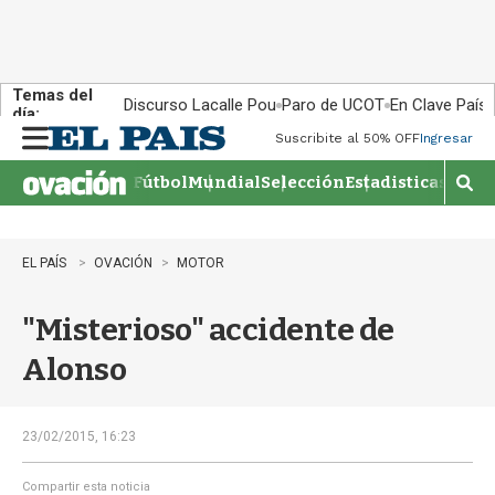
Temas del
Discurso Lacalle Pou
Paro de UCOT
En Clave País
día:
Suscribite al 50% OFF
Ingresar
M
e
Fútbol
Mundial
Selección
Estadisticas
Agen
n
M
u
o
s
t
EL PAÍS
OVACIÓN
MOTOR
r
a
"Misterioso" accidente de
r
b
Alonso
�
s
q
u
23/02/2015, 16:23
e
d
Compartir esta noticia