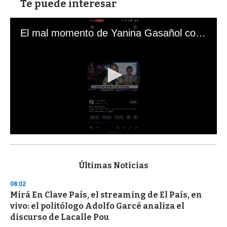
Te puede interesar
El mal momento de Yanina Gasañol con un hincha argentino en "Subrayado"
0
s
e
c
Últimas Noticias
o
n
08:02
d
Mirá En Clave País, el streaming de El País, en
s
o
vivo: el politólogo Adolfo Garcé analiza el
f
discurso de Lacalle Pou
3
3