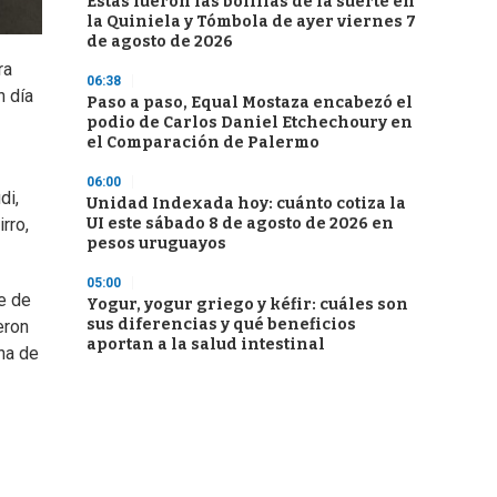
Estas fueron las bolillas de la suerte en
la Quiniela y Tómbola de ayer viernes 7
de agosto de 2026
ra
06:38
n día
Paso a paso, Equal Mostaza encabezó el
podio de Carlos Daniel Etchechoury en
el Comparación de Palermo
06:00
di,
Unidad Indexada hoy: cuánto cotiza la
rro,
UI este sábado 8 de agosto de 2026 en
pesos uruguayos
05:00
e de
Yogur, yogur griego y kéfir: cuáles son
sus diferencias y qué beneficios
eron
aportan a la salud intestinal
ina de