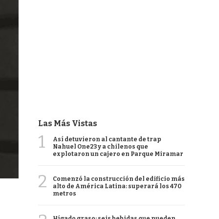
Las Más Vistas
1
Así detuvieron al cantante de trap
Nahuel One23 y a chilenos que
explotaron un cajero en Parque Miramar
2
Comenzó la construcción del edificio más
alto de América Latina: superará los 470
metros
Hígado graso: seis bebidas que pueden