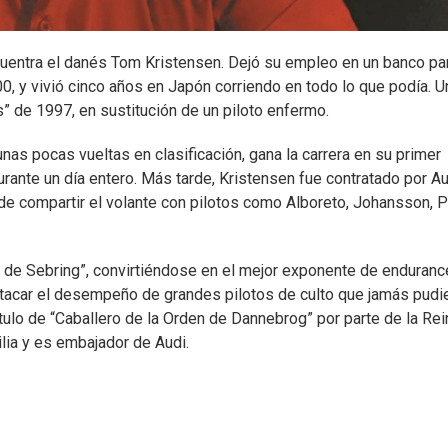
cuentra el danés Tom Kristensen. Dejó su empleo en un banco pa
, y vivió cinco años en Japón corriendo en todo lo que podía. U
” de 1997, en sustitución de un piloto enfermo.
unas pocas vueltas en clasificación, gana la carrera en su primer
urante un día entero. Más tarde, Kristensen fue contratado por Au
de compartir el volante con pilotos como Alboreto, Johansson, Pi
de Sebring”, convirtiéndose en el mejor exponente de enduranc
estacar el desempeño de grandes pilotos de culto que jamás pudi
ítulo de “Caballero de la Orden de Dannebrog” por parte de la Re
lia y es embajador de Audi.