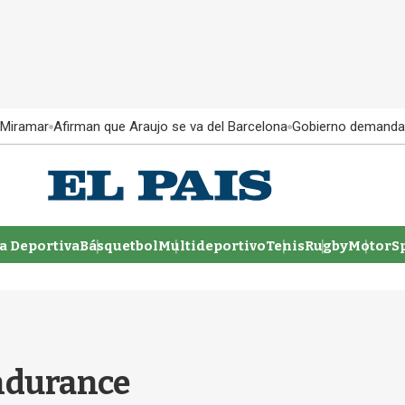
 Miramar
Afirman que Araujo se va del Barcelona
Gobierno demanda
 Deportiva
Básquetbol
Multideportivo
Tenis
Rugby
MotorSp
endurance