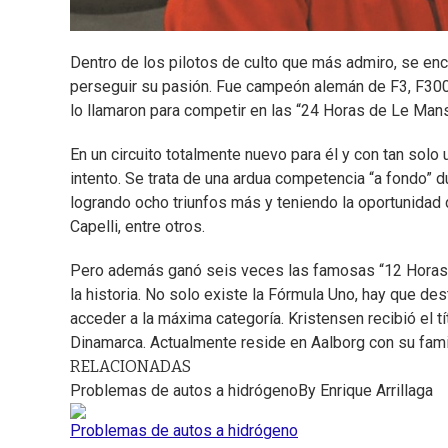
Dentro de los pilotos de culto que más admiro, se en
perseguir su pasión. Fue campeón alemán de F3, F3000
lo llamaron para competir en las “24 Horas de Le Mans
En un circuito totalmente nuevo para él y con tan solo 
intento. Se trata de una ardua competencia “a fondo” d
logrando ocho triunfos más y teniendo la oportunidad 
Capelli, entre otros.
Pero además ganó seis veces las famosas “12 Horas 
la historia. No solo existe la Fórmula Uno, hay que d
acceder a la máxima categoría. Kristensen recibió el t
Dinamarca. Actualmente reside en Aalborg con su fami
RELACIONADAS
Problemas de autos a hidrógeno
By
Enrique Arrillaga
Problemas de autos a hidrógeno