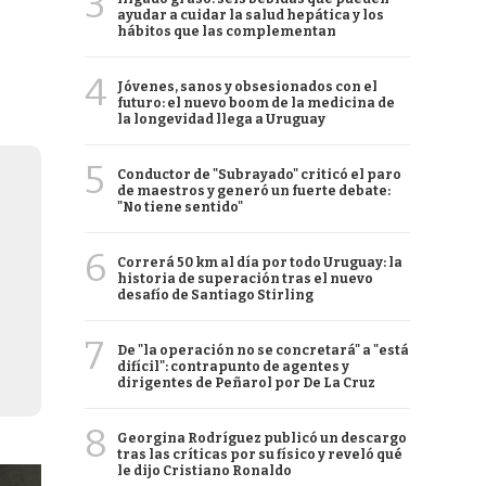
3
ayudar a cuidar la salud hepática y los
hábitos que las complementan
4
Jóvenes, sanos y obsesionados con el
futuro: el nuevo boom de la medicina de
la longevidad llega a Uruguay
5
Conductor de "Subrayado" criticó el paro
de maestros y generó un fuerte debate:
"No tiene sentido"
6
Correrá 50 km al día por todo Uruguay: la
historia de superación tras el nuevo
desafío de Santiago Stirling
7
De "la operación no se concretará" a "está
difícil": contrapunto de agentes y
dirigentes de Peñarol por De La Cruz
8
Georgina Rodríguez publicó un descargo
tras las críticas por su físico y reveló qué
le dijo Cristiano Ronaldo