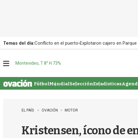
Temas del día:
Conflicto en el puerto
Explotaron cajero en Parque
Montevideo, T 8° H 73%
M
e
n
u
Fútbol
Mundial
Selección
Estadisticas
Agenda
EL PAÍS
OVACIÓN
MOTOR
Kristensen, ícono de 