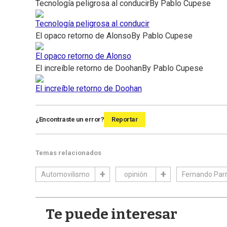
Tecnología peligrosa al conducir
By
Pablo Cupese
Tecnología peligrosa al conducir
El opaco retorno de Alonso
By
Pablo Cupese
El opaco retorno de Alonso
El increíble retorno de Doohan
By
Pablo Cupese
El increíble retorno de Doohan
¿Encontraste un error?
Reportar
Temas relacionados
Automovilismo
opinión
Fernando Par
Te puede interesar