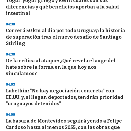
Yogur, yogur griego y kéfir: cuáles son sus
diferencias y qué beneficios aportan a la salud
intestinal
04:30
Correrá 50 km al día por todo Uruguay: la historia
de superación tras el nuevo desafío de Santiago
Stirling
04:30
De la crítica al ataque: ¿Qué revela el auge del
hate sobre la forma en la que hoy nos
vinculamos?
04:03
Lubetkin: "No hay negociación concreta" con
EE.UU. y, si llegan deportados, tendrán prioridad
"uruguayos detenidos"
04:00
La basura de Montevideo seguirá yendo a Felipe
Cardoso hasta al menos 2055, con las obras que