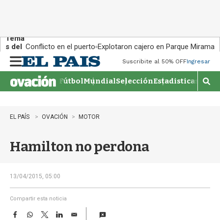
Tema
s del
Conflicto en el puerto
Explotaron cajero en Parque Miramar
día:
Suscribite al 50% OFF
Ingresar
M
e
Fútbol
Mundial
Selección
Estadisticas
Agen
n
M
u
o
s
t
EL PAÍS
OVACIÓN
MOTOR
r
a
Hamilton no perdona
r
b
�
s
13/04/2015, 05:00
q
u
Compartir esta noticia
e
F
W
T
L
E
d