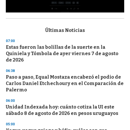
0
s
e
c
Últimas Noticias
o
n
07:00
d
Estas fueron las bolillas de la suerte en la
s
o
Quiniela y Tómbola de ayer viernes 7 de agosto
f
de 2026
3
3
s
06:38
e
Paso a paso, Equal Mostaza encabezó el podio de
c
Carlos Daniel Etchechoury en el Comparación de
o
n
Palermo
d
s
06:00
Unidad Indexada hoy: cuánto cotiza la UI este
sábado 8 de agosto de 2026 en pesos uruguayos
05:00