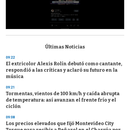
0
s
e
c
Últimas Noticias
o
n
09:22
d
El extricolor Alexis Rolín debutó como cantante,
s
o
respondió a las críticas y aclaró su futuro en la
f
música
3
3
s
09:21
e
Tormentas, vientos de 100 km/h y caída abrupta
c
de temperatura: así avanzan el frente frío y el
o
n
ciclón
d
s
09:08
Los precios elevados que fijó Montevideo City
Torque para recibir a Peñarol en el Charrúa por