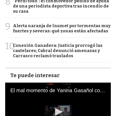
8
"Perdí todo": el conmovedor pedido de ayuda
de una periodista deportiva tras incendio de
su casa
9
Alerta naranja de Inumet por tormentas muy
fuertes y severas: qué zonas están afectadas
10
Conexión Ganadera: Justicia prorrogó las
cautelares; Cabral denunció amenazas y
Carrasco reclamó traslados
Te puede interesar
El mal momento de Yanina Gasañol con un hincha argentino en "Subrayado"