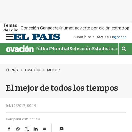
Temas
Conexión Ganadera
Inumet advierte por ciclón extratropi
del día:
Suscribite al 50% OFF
Ingresar
M
e
Fútbol
Mundial
Selección
Estadisticas
Agen
n
M
u
o
s
t
EL PAÍS
OVACIÓN
MOTOR
r
a
El mejor de todos los tiempos
r
b
�
s
04/12/2017, 00:19
q
u
Compartir esta noticia
e
F
W
T
L
E
d