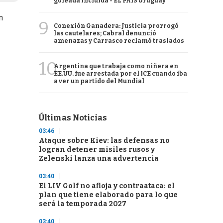
goleada incluida - EL PAÍS Uruguay
n
9
Conexión Ganadera: Justicia prorrogó
las cautelares; Cabral denunció
amenazas y Carrasco reclamó traslados
10
Argentina que trabaja como niñera en
EE.UU. fue arrestada por el ICE cuando iba
a ver un partido del Mundial
Últimas Noticias
03:46
Ataque sobre Kiev: las defensas no
logran detener misiles rusos y
Zelenski lanza una advertencia
03:40
El LIV Golf no afloja y contraataca: el
plan que tiene elaborado para lo que
será la temporada 2027
03:40