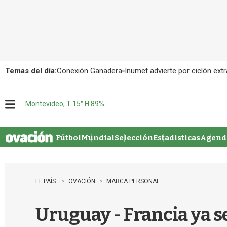
Temas del día:
Conexión Ganadera
Inumet advierte por ciclón extr
Montevideo, T 15° H 89%
M
e
n
u
Fútbol
Mundial
Selección
Estadisticas
Agenda
EL PAÍS
OVACIÓN
MARCA PERSONAL
Uruguay - Francia ya se