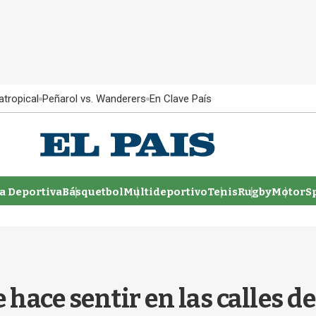
atropical
Peñarol vs. Wanderers
En Clave País
 Deportiva
Básquetbol
Multideportivo
Tenis
Rugby
MotorSp
 hace sentir en las calles d