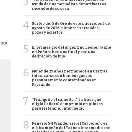
3
ayuda de una periodista deportiva tras
incendio de su casa
4
Sorteo del 5 de Oro de este miércoles 5 de
agosto de 2026: números sorteados,
pozos y aciertos
 por
5
El primer gol del argentino Leonel Jaime
en Peñarol: en una final y con una
definición de lujo
6
Mujer de 29 años permanece en CTI tras
intoxicarse con hamburguesas
presuntamente contaminadas en
Paysandú
7
"Tranquilo el camello...": la frase que
eligió Peñarol e imprimió en pilusos
para festejar el Intermedio
8
Peñarol 5-1 Wanderers: el Carbonero es
el bicampeón del Torneo Intermedio con