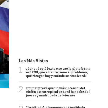
Las Más Vistas
1
¿Por qué está lenta o se cae la plataforma
e-BROU, qué alcance tiene el problema,
qué riesgos hay y cuándo se resolverá?
2
Inumet prevé que "lo más intenso" del
ciclón extratropical se dará la noche del
jueves y madrugada del viernes
"Perdí todo": el conmovedor pedido de