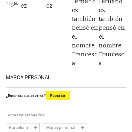
Fernánd
Fernánd
F
aringa.
ez
ez
ez
ez
ez
et
también
también
pensó en
pensó en
el
el
nombre
nombre
Francesc
Francesc
a
a
MARCA PERSONAL
¿Encontraste un error?
Reportar
Temas relacionados
Barcelona
Marca personal