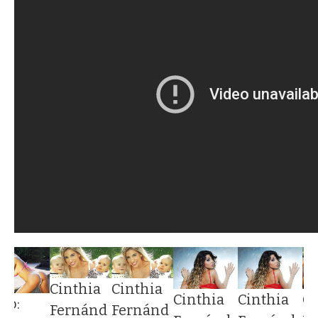
Cinthia
Cinthia
Cinthia
Cinthia
Ci
oto:
Fernánd
Fernánd