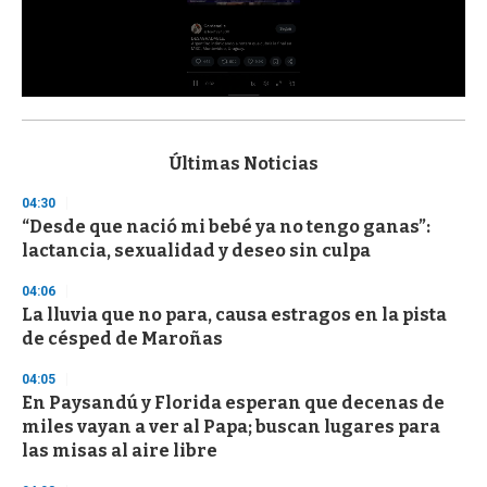
0
s
e
c
Últimas Noticias
o
n
04:30
d
“Desde que nació mi bebé ya no tengo ganas”:
s
o
lactancia, sexualidad y deseo sin culpa
f
3
04:06
3
s
La lluvia que no para, causa estragos en la pista
e
de césped de Maroñas
c
o
04:05
n
d
En Paysandú y Florida esperan que decenas de
s
miles vayan a ver al Papa; buscan lugares para
las misas al aire libre