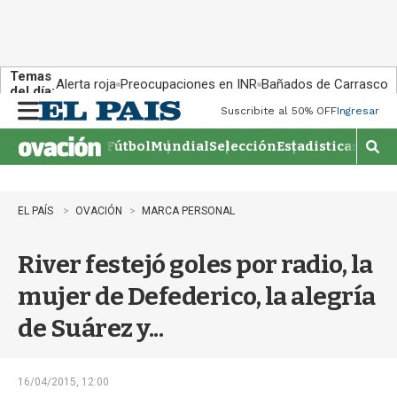
Temas
Alerta roja
Preocupaciones en INR
Bañados de Carrasco
del día:
Suscribite al 50% OFF
Ingresar
M
e
Fútbol
Mundial
Selección
Estadisticas
Agen
n
M
u
o
s
t
EL PAÍS
OVACIÓN
MARCA PERSONAL
r
a
River festejó goles por radio, la
r
b
mujer de Defederico, la alegría
�
s
de Suárez y...
q
u
e
d
16/04/2015, 12:00