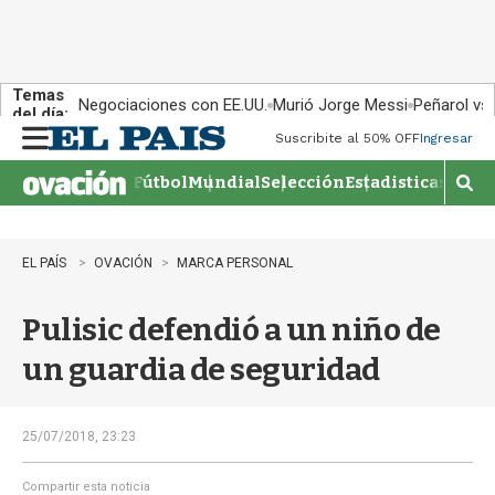
Temas
Negociaciones con EE.UU.
Murió Jorge Messi
Peñarol vs
del día:
Suscribite al 50% OFF
Ingresar
M
e
Fútbol
Mundial
Selección
Estadisticas
Agen
n
M
u
o
s
t
EL PAÍS
OVACIÓN
MARCA PERSONAL
r
a
Pulisic defendió a un niño de
r
b
un guardia de seguridad
�
s
q
u
25/07/2018, 23:23
e
d
Compartir esta noticia