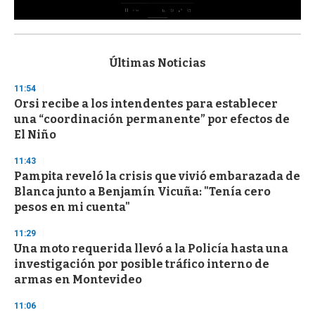
0
s
e
c
Últimas Noticias
o
n
11:54
d
Orsi recibe a los intendentes para establecer
s
o
una “coordinación permanente” por efectos de
f
El Niño
3
3
s
11:43
e
Pampita reveló la crisis que vivió embarazada de
c
Blanca junto a Benjamín Vicuña: "Tenía cero
o
n
pesos en mi cuenta"
d
s
11:29
Una moto requerida llevó a la Policía hasta una
investigación por posible tráfico interno de
armas en Montevideo
11:06