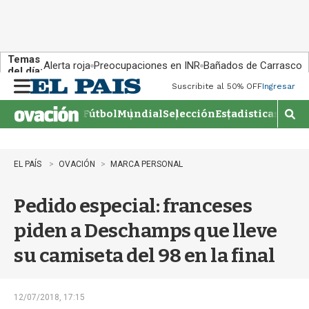
Temas
Alerta roja
Preocupaciones en INR
Bañados de Carrasco
del día:
Suscribite al 50% OFF
Ingresar
M
e
Fútbol
Mundial
Selección
Estadisticas
Agen
n
M
u
o
s
t
EL PAÍS
OVACIÓN
MARCA PERSONAL
r
a
Pedido especial: franceses
r
b
piden a Deschamps que lleve
�
s
su camiseta del 98 en la final
q
u
e
d
12/07/2018, 17:15