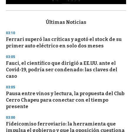
0
s
e
c
Últimas Noticias
o
n
03:10
d
Ferrari superó las críticas y agotó el stock de su
s
o
primer auto eléctrico en solo dos meses
f
3
03:05
3
s
Fauci, el científico que dirigió a EE.UU. ante el
e
Covid-19, podría ser condenado: las claves del
c
caso
o
n
d
03:05
s
Pausa entre vinos y lectura, la propuesta del Club
Cerro Chapeu para conectar con el tiempo
presente
03:00
Fideicomiso ferroviario: la herramienta que
impulsa el gobierno y que la oposición cuestiona