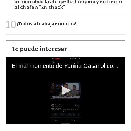
un ómnibus la atropelló, lo siguió y enfrentó
al chofer: "En shock"
10
¡Todos a trabajar menos!
Te puede interesar
El mal momento de Yanina Gasañol con un hincha argentino en "Subrayado"
0
s