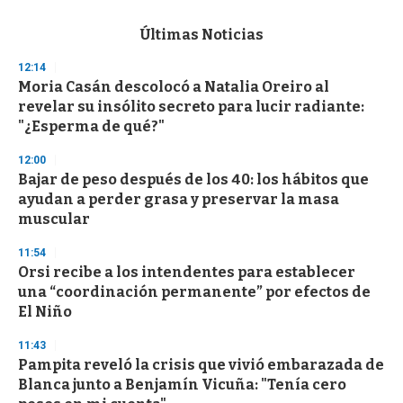
e
c
Últimas Noticias
o
n
12:14
d
Moria Casán descolocó a Natalia Oreiro al
s
o
revelar su insólito secreto para lucir radiante:
f
"¿Esperma de qué?"
3
3
s
12:00
e
Bajar de peso después de los 40: los hábitos que
c
ayudan a perder grasa y preservar la masa
o
n
muscular
d
s
11:54
Orsi recibe a los intendentes para establecer
una “coordinación permanente” por efectos de
El Niño
11:43
Pampita reveló la crisis que vivió embarazada de
Blanca junto a Benjamín Vicuña: "Tenía cero