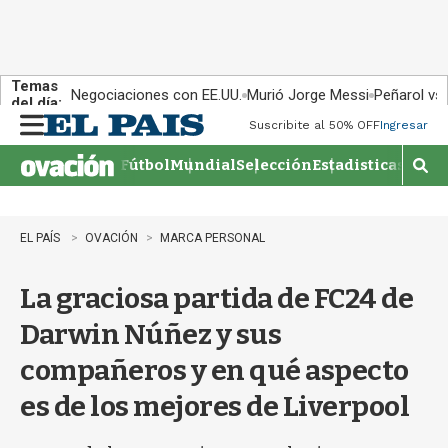
Temas
Negociaciones con EE.UU.
Murió Jorge Messi
Peñarol vs
del día:
Suscribite al 50% OFF
Ingresar
M
e
Fútbol
Mundial
Selección
Estadisticas
Agen
n
M
u
o
s
t
EL PAÍS
OVACIÓN
MARCA PERSONAL
r
a
La graciosa partida de FC24 de
r
b
Darwin Núñez y sus
�
s
compañeros y en qué aspecto
q
u
es de los mejores de Liverpool
e
d