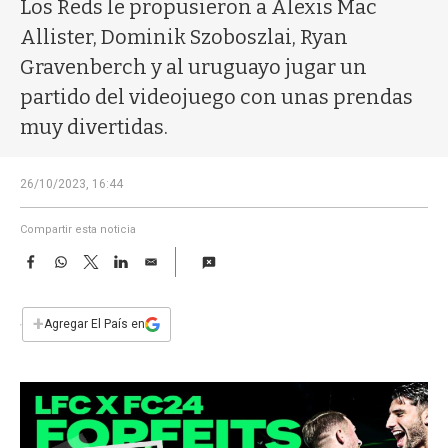
a
Los Reds le propusieron a Alexis Mac
Allister, Dominik Szoboszlai, Ryan
Gravenberch y al uruguayo jugar un
partido del videojuego con unas prendas
muy divertidas.
26/10/2023, 16:44
Compartir esta noticia
F
W
T
L
E
a
h
w
i
m
c
a
i
n
a
e
t
t
k
i
+
Agregar El País en
b
s
t
e
l
o
A
e
d
o
p
r
I
k
p
n