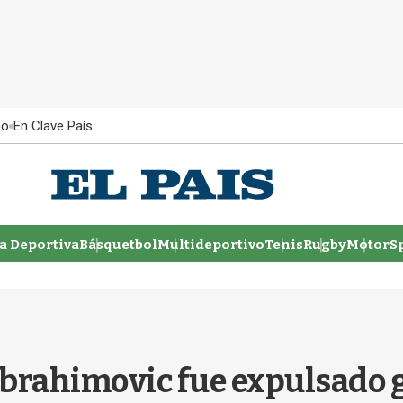
ño
En Clave País
 Deportiva
Básquetbol
Multideportivo
Tenis
Rugby
MotorSp
 Ibrahimovic fue expulsado 