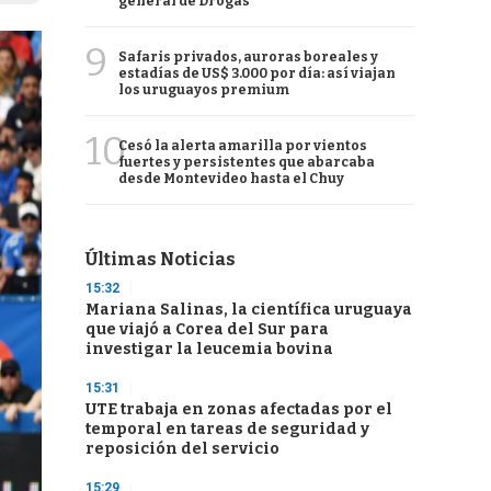
general de Drogas
9
Safaris privados, auroras boreales y
estadías de US$ 3.000 por día: así viajan
los uruguayos premium
10
Cesó la alerta amarilla por vientos
fuertes y persistentes que abarcaba
desde Montevideo hasta el Chuy
Últimas Noticias
15:32
Mariana Salinas, la científica uruguaya
que viajó a Corea del Sur para
investigar la leucemia bovina
15:31
UTE trabaja en zonas afectadas por el
temporal en tareas de seguridad y
reposición del servicio
15:29