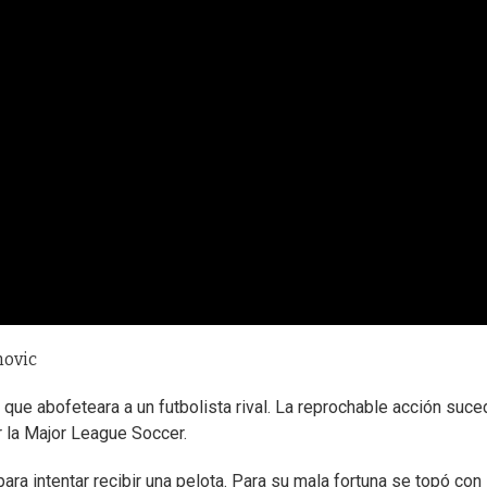
movic
ue abofeteara a un futbolista rival. La reprochable acción suce
r la Major League Soccer.
ara intentar recibir una pelota. Para su mala fortuna se topó con