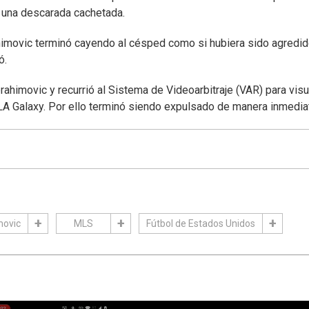
ó una descarada cachetada.
imovic terminó cayendo al césped como si hubiera sido agredid
ó.
rahimovic y recurrió al Sistema de Videoarbitraje (VAR) para visu
de LA Galaxy. Por ello terminó siendo expulsado de manera inmedia
movic
MLS
Fútbol de Estados Unidos