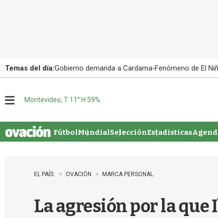
Temas del día:
Gobierno demanda a Cardama
Fenómeno de El Ni
Montevideo, T 11° H 59%
M
e
n
u
Fútbol
Mundial
Selección
Estadisticas
Agenda
EL PAÍS
OVACIÓN
MARCA PERSONAL
La agresión por la que