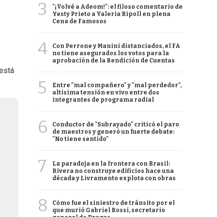
3
"¡Volvé a Adeom!": el filoso comentario de
Yesty Prieto a Valeria Ripoll en plena
Cena de Famosos
4
Con Perrone y Manini distanciados, el FA
no tiene asegurados los votos para la
aprobación de la Rendición de Cuentas
 está
5
Entre "mal compañero" y "mal perdedor",
altísima tensión en vivo entre dos
integrantes de programa radial
6
Conductor de "Subrayado" criticó el paro
de maestros y generó un fuerte debate:
"No tiene sentido"
7
La paradoja en la frontera con Brasil:
Rivera no construye edificios hace una
década y Livramento explota con obras
8
Cómo fue el siniestro de tránsito por el
que murió Gabriel Rossi, secretario