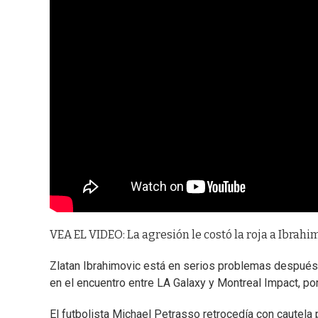
VEA EL VIDEO: La agresión le costó la roja a Ibrahi
Zlatan Ibrahimovic está en serios problemas después q
en el encuentro entre LA Galaxy y Montreal Impact, po
El futbolista Michael Petrasso retrocedía con cautela p