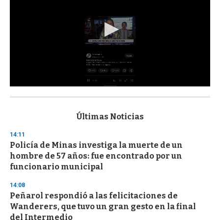
0
s
e
c
Últimas Noticias
o
n
14:11
d
Policía de Minas investiga la muerte de un
s
o
hombre de 57 años: fue encontrado por un
f
funcionario municipal
3
3
s
14:08
e
Peñarol respondió a las felicitaciones de
c
Wanderers, que tuvo un gran gesto en la final
o
n
del Intermedio