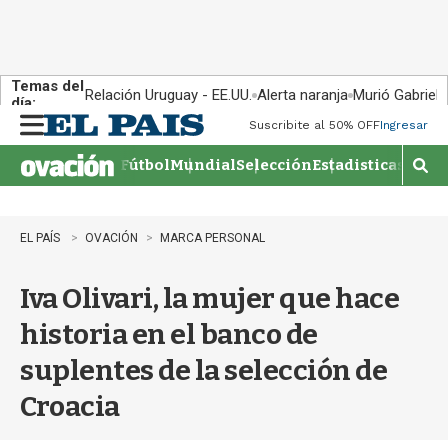
Temas del
Relación Uruguay - EE.UU.
Alerta naranja
Murió Gabriel 
día:
Suscribite al 50% OFF
Ingresar
M
e
Fútbol
Mundial
Selección
Estadisticas
Agen
n
M
u
o
s
t
EL PAÍS
OVACIÓN
MARCA PERSONAL
r
a
Iva Olivari, la mujer que hace
r
b
historia en el banco de
�
s
suplentes de la selección de
q
u
Croacia
e
d