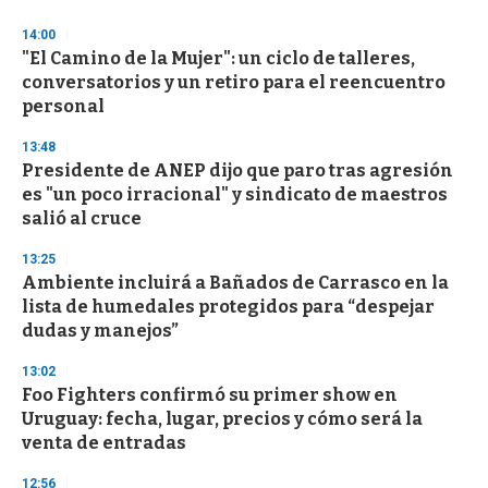
d
s
14:00
"El Camino de la Mujer": un ciclo de talleres,
conversatorios y un retiro para el reencuentro
personal
13:48
Presidente de ANEP dijo que paro tras agresión
es "un poco irracional" y sindicato de maestros
salió al cruce
13:25
Ambiente incluirá a Bañados de Carrasco en la
lista de humedales protegidos para “despejar
dudas y manejos”
13:02
Foo Fighters confirmó su primer show en
Uruguay: fecha, lugar, precios y cómo será la
venta de entradas
12:56