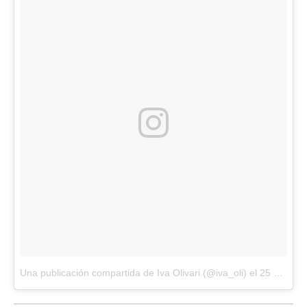
Una publicación compartida de Iva Olivari (@iva_oli)
el
25 Jun, 2018 a las 11:14 PDT