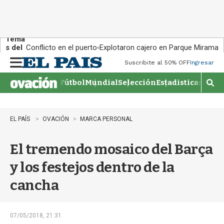
Tema
s del
Conflicto en el puerto
Explotaron cajero en Parque Miramar
día:
Suscribite al 50% OFF
Ingresar
M
e
Fútbol
Mundial
Selección
Estadisticas
Agen
n
M
u
o
s
t
EL PAÍS
OVACIÓN
MARCA PERSONAL
r
a
El tremendo mosaico del Barça
r
b
y los festejos dentro de la
�
s
cancha
q
u
e
d
07/05/2018, 21:31