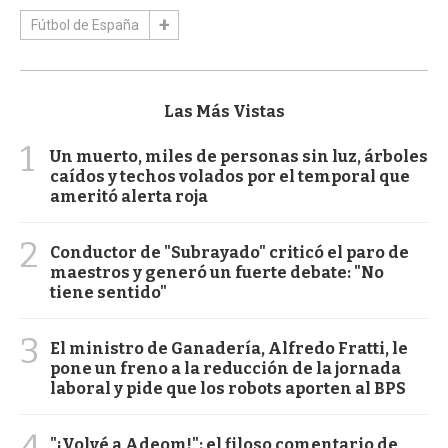
Fútbol de España
Las Más Vistas
1
Un muerto, miles de personas sin luz, árboles
caídos y techos volados por el temporal que
ameritó alerta roja
2
Conductor de "Subrayado" criticó el paro de
maestros y generó un fuerte debate: "No
tiene sentido"
3
El ministro de Ganadería, Alfredo Fratti, le
pone un freno a la reducción de la jornada
laboral y pide que los robots aporten al BPS
4
"¡Volvé a Adeom!": el filoso comentario de