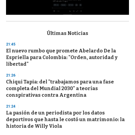
0
s
e
c
Últimas Noticias
o
n
21:45
d
El nuevo rumbo que promete Abelardo De la
s
o
Espriella para Colombia: "Orden, autoridad y
f
libertad"
3
3
s
21:26
e
Chiqui Tapia: del "trabajamos para una fase
c
completa del Mundial 2030" a teorías
o
n
conspirativas contra Argentina
d
s
21:24
La pasión de un periodista por los datos
deportivos que hasta le costó un matrimonio: la
historia de Willy Viola