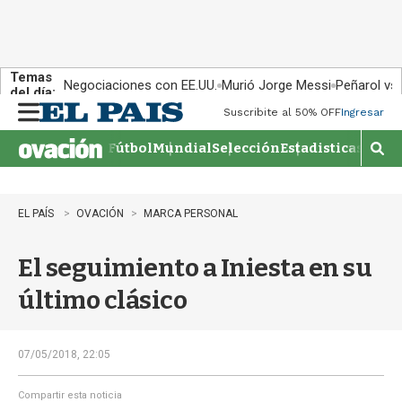
Temas
Negociaciones con EE.UU.
Murió Jorge Messi
Peñarol vs
del día:
Suscribite al 50% OFF
Ingresar
M
e
Fútbol
Mundial
Selección
Estadisticas
Agen
n
M
u
o
s
t
EL PAÍS
OVACIÓN
MARCA PERSONAL
r
a
El seguimiento a Iniesta en su
r
b
último clásico
�
s
q
u
07/05/2018, 22:05
e
d
Compartir esta noticia