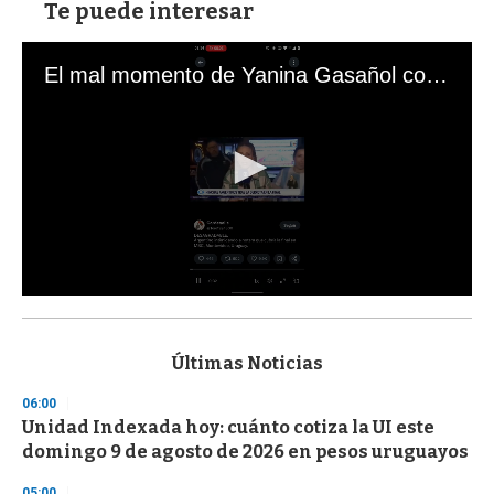
Te puede interesar
El mal momento de Yanina Gasañol con un hincha argentino en "Subrayado"
0
s
e
c
Últimas Noticias
o
n
06:00
d
Unidad Indexada hoy: cuánto cotiza la UI este
s
o
domingo 9 de agosto de 2026 en pesos uruguayos
f
3
05:00