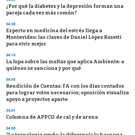
3
s
¿Por qué la diabetes y la depresión forman una
e
pareja cada vez más común?
c
o
04:30
n
d
Experto en medicina del estrés llega a
s
Montevideo: las claves de Daniel López Rosetti
para vivir mejor
04:10
La lupa sobre las multas que aplica Ambiente: a
quiénes se sanciona y por qué
04:05
Rendición de Cuentas: FA con los días contados
para lograr votos necesarios; oposición visualiza
apoyo a proyectos aparte
04:01
Columna de APPCU: de cal y de arena
04:00
“La tecnología ayuda; la diferencia la hace una