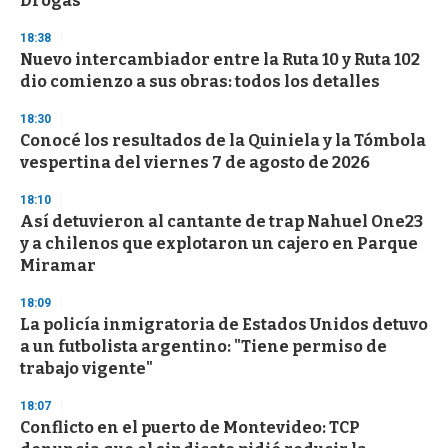
Drogas
3
3
s
18:38
e
Nuevo intercambiador entre la Ruta 10 y Ruta 102
c
dio comienzo a sus obras: todos los detalles
o
n
d
18:30
s
Conocé los resultados de la Quiniela y la Tómbola
vespertina del viernes 7 de agosto de 2026
18:10
Así detuvieron al cantante de trap Nahuel One23
y a chilenos que explotaron un cajero en Parque
Miramar
18:09
La policía inmigratoria de Estados Unidos detuvo
a un futbolista argentino: "Tiene permiso de
trabajo vigente"
18:07
Conflicto en el puerto de Montevideo: TCP