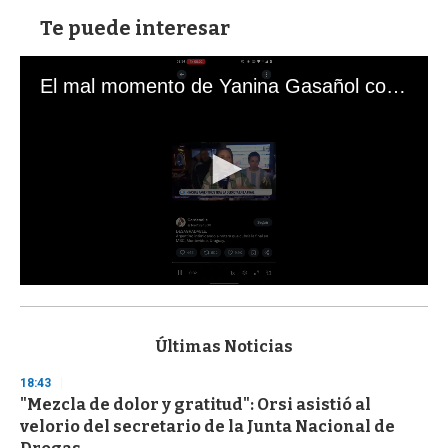
Te puede interesar
El mal momento de Yanina Gasañol con un hincha argentino en "Subrayado"
0
s
e
c
Últimas Noticias
o
n
18:43
d
"Mezcla de dolor y gratitud": Orsi asistió al
s
o
velorio del secretario de la Junta Nacional de
f