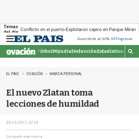
Temas
Conflicto en el puerto
Explotaron cajero en Parque Miram
del día:
Suscribite al 50% OFF
Ingresar
M
e
Fútbol
Mundial
Selección
Estadisticas
Agen
n
M
u
o
s
t
EL PAÍS
OVACIÓN
MARCA PERSONAL
r
a
El nuevo Zlatan toma
r
b
lecciones de humildad
�
s
q
u
03/12/2017, 22:33
e
d
Compartir esta noticia