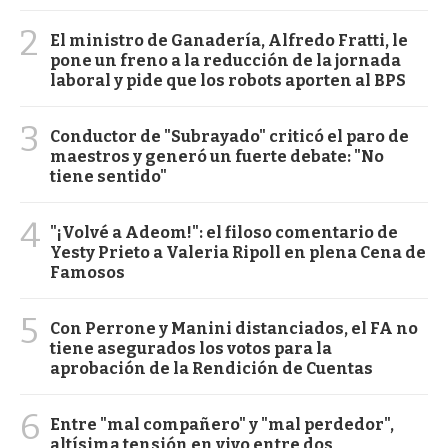
2
El ministro de Ganadería, Alfredo Fratti, le
pone un freno a la reducción de la jornada
laboral y pide que los robots aporten al BPS
3
Conductor de "Subrayado" criticó el paro de
maestros y generó un fuerte debate: "No
tiene sentido"
4
"¡Volvé a Adeom!": el filoso comentario de
Yesty Prieto a Valeria Ripoll en plena Cena de
Famosos
5
Con Perrone y Manini distanciados, el FA no
tiene asegurados los votos para la
aprobación de la Rendición de Cuentas
6
Entre "mal compañero" y "mal perdedor",
altísima tensión en vivo entre dos