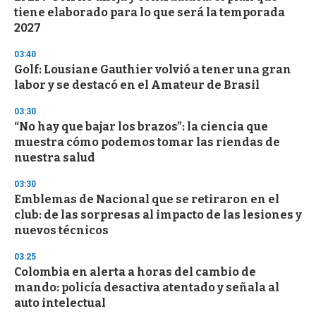
c
tiene elaborado para lo que será la temporada
o
n
2027
d
s
03:40
Golf: Lousiane Gauthier volvió a tener una gran
labor y se destacó en el Amateur de Brasil
03:30
“No hay que bajar los brazos”: la ciencia que
muestra cómo podemos tomar las riendas de
nuestra salud
03:30
Emblemas de Nacional que se retiraron en el
club: de las sorpresas al impacto de las lesiones y
nuevos técnicos
03:25
Colombia en alerta a horas del cambio de
mando: policía desactiva atentado y señala al
auto intelectual