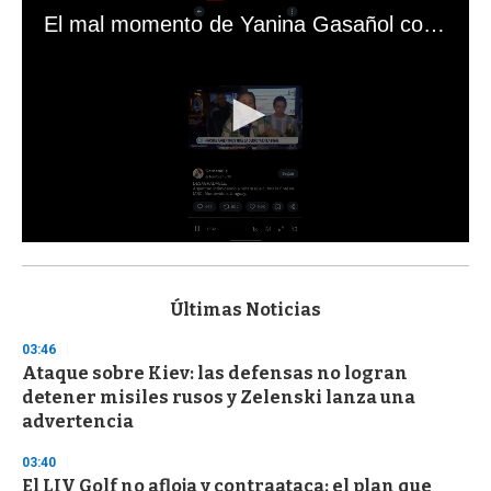
El mal momento de Yanina Gasañol con un hincha argentino en "Subrayado"
0
s
e
c
Últimas Noticias
o
n
03:46
d
Ataque sobre Kiev: las defensas no logran
s
o
detener misiles rusos y Zelenski lanza una
f
advertencia
3
3
s
03:40
e
El LIV Golf no afloja y contraataca: el plan que