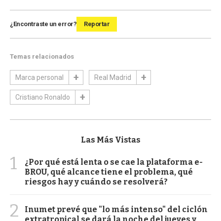
¿Encontraste un error?
Reportar
Temas relacionados
Marca personal
Real Madrid
Cristiano Ronaldo
Las Más Vistas
1
¿Por qué está lenta o se cae la plataforma e-
BROU, qué alcance tiene el problema, qué
riesgos hay y cuándo se resolverá?
2
Inumet prevé que "lo más intenso" del ciclón
extratropical se dará la noche del jueves y