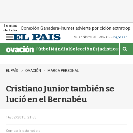
Temas
Conexión Ganadera
Inumet advierte por ciclón extratropi
del día:
Suscribite al 50% OFF
Ingresar
M
e
Fútbol
Mundial
Selección
Estadisticas
Agen
n
M
u
o
s
t
EL PAÍS
OVACIÓN
MARCA PERSONAL
r
a
Cristiano Junior también se
r
b
lució en el Bernabéu
�
s
q
u
16/02/2018, 21:58
e
d
Compartir esta noticia