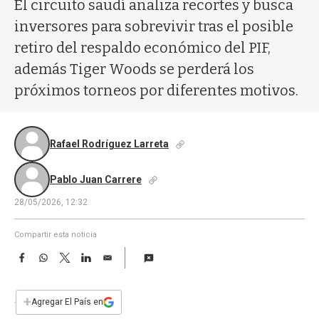
a
El circuito saudí analiza recortes y busca
inversores para sobrevivir tras el posible
retiro del respaldo económico del PIF,
además Tiger Woods se perderá los
próximos torneos por diferentes motivos.
Rafael Rodríguez Larreta
Pablo Juan Carrere
28/05/2026, 12:32
Compartir esta noticia
F
W
T
L
E
a
h
w
i
m
c
a
i
n
a
e
t
t
k
i
+
Agregar El País en
b
s
t
e
l