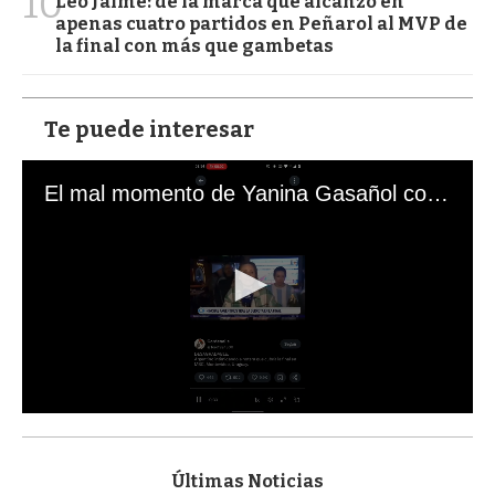
10
Leo Jaime: de la marca que alcanzó en
apenas cuatro partidos en Peñarol al MVP de
la final con más que gambetas
Te puede interesar
El mal momento de Yanina Gasañol con un hincha argentino en "Subrayado"
0
s
e
c
Últimas Noticias
o