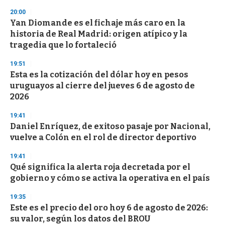
n
20:00
d
Yan Diomande es el fichaje más caro en la
s
o
historia de Real Madrid: origen atípico y la
f
tragedia que lo fortaleció
3
3
s
19:51
e
Esta es la cotización del dólar hoy en pesos
c
uruguayos al cierre del jueves 6 de agosto de
o
n
2026
d
s
19:41
Daniel Enríquez, de exitoso pasaje por Nacional,
vuelve a Colón en el rol de director deportivo
19:41
Qué significa la alerta roja decretada por el
gobierno y cómo se activa la operativa en el país
19:35
Este es el precio del oro hoy 6 de agosto de 2026:
su valor, según los datos del BROU