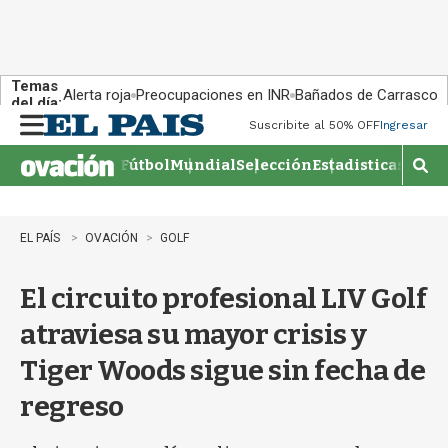
Temas
Alerta roja
Preocupaciones en INR
Bañados de Carrasco
del día:
Suscribite al 50% OFF
Ingresar
M
e
Fútbol
Mundial
Selección
Estadisticas
Agen
n
M
u
o
s
t
EL PAÍS
OVACIÓN
GOLF
r
a
El circuito profesional LIV Golf
r
b
atraviesa su mayor crisis y
�
s
Tiger Woods sigue sin fecha de
q
u
regreso
e
d