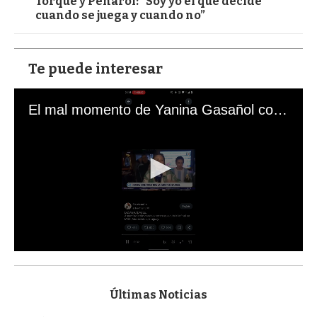
Torque y Peñarol: “Soy yo el que decide
cuando se juega y cuando no”
Te puede interesar
El mal momento de Yanina Gasañol con un hincha argentino en "Subrayado"
0
s
e
c
Últimas Noticias
o
n