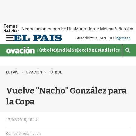
Temas
Negociaciones con EE.UU.
Murió Jorge Messi
Peñarol vs
del día:
Suscribite al 50% OFF
Ingresar
M
e
Fútbol
Mundial
Selección
Estadisticas
Agen
n
M
u
o
s
t
EL PAÍS
OVACIÓN
FÚTBOL
r
a
Vuelve "Nacho" González para
r
b
la Copa
�
s
q
u
17/02/2015, 18:14
e
d
Compartir esta noticia