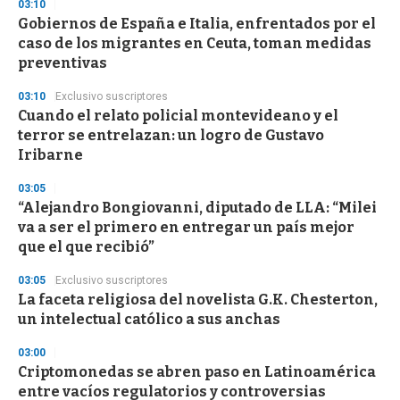
03:10
d
Gobiernos de España e Italia, enfrentados por el
s
o
caso de los migrantes en Ceuta, toman medidas
f
preventivas
3
3
s
03:10
Exclusivo suscriptores
e
Cuando el relato policial montevideano y el
c
terror se entrelazan: un logro de Gustavo
o
n
Iribarne
d
s
03:05
“Alejandro Bongiovanni, diputado de LLA: “Milei
va a ser el primero en entregar un país mejor
que el que recibió”
03:05
Exclusivo suscriptores
La faceta religiosa del novelista G.K. Chesterton,
un intelectual católico a sus anchas
03:00
Criptomonedas se abren paso en Latinoamérica
entre vacíos regulatorios y controversias