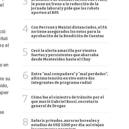
3
le pone un freno a la reducción de la
el
jornada laboral y pide que los robots
aporten al BPS
4
Con Perrone y Manini distanciados, el FA
ció
no tiene asegurados los votos para la
aprobación de la Rendición de Cuentas
ituó
es el
5
Cesó la alerta amarilla por vientos
fuertes y persistentes que abarcaba
desde Montevideo hasta el Chuy
eo en
6
Entre "mal compañero" y "mal perdedor",
re su
altísima tensión en vivo entre dos
integrantes de programa radial
ido,
ppier
7
Cómo fue el siniestro de tránsito por el
que murió Gabriel Rossi, secretario
general de Drogas
se
8
Safaris privados, auroras boreales y
estadías de US$ 3.000 por día: así viajan