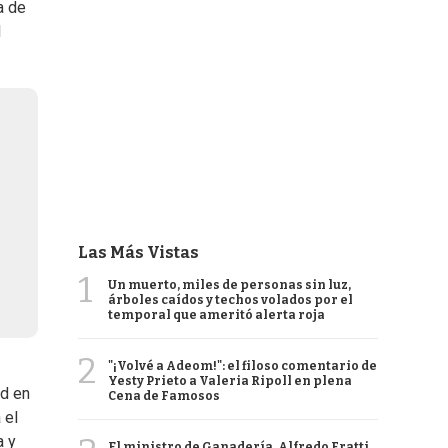
a de
l
Las Más Vistas
1
Un muerto, miles de personas sin luz,
árboles caídos y techos volados por el
temporal que ameritó alerta roja
2
"¡Volvé a Adeom!": el filoso comentario de
Yesty Prieto a Valeria Ripoll en plena
ad en
Cena de Famosos
 el
a y
El ministro de Ganadería, Alfredo Fratti,