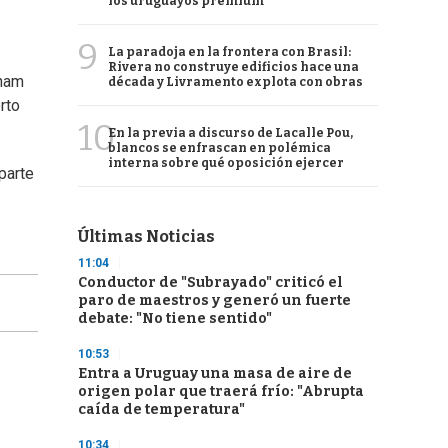
los uruguayos premium
9
La paradoja en la frontera con Brasil:
Rivera no construye edificios hace una
gham
década y Livramento explota con obras
rto
10
En la previa a discurso de Lacalle Pou,
blancos se enfrascan en polémica
interna sobre qué oposición ejercer
 parte
Últimas Noticias
11:04
Conductor de "Subrayado" criticó el
paro de maestros y generó un fuerte
debate: "No tiene sentido"
10:53
Entra a Uruguay una masa de aire de
origen polar que traerá frío: "Abrupta
caída de temperatura"
10:34