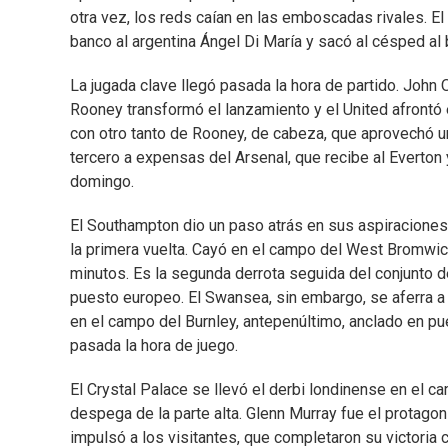
otra vez, los reds caían en las emboscadas rivales. E
banco al argentina Ángel Di María y sacó al césped al
La jugada clave llegó pasada la hora de partido. John O
Rooney transformó el lanzamiento y el United afrontó e
con otro tanto de Rooney, de cabeza, que aprovechó u
tercero a expensas del Arsenal, que recibe al Everton 
domingo.
El Southampton dio un paso atrás en sus aspiraciones
la primera vuelta. Cayó en el campo del West Bromwich
minutos. Es la segunda derrota seguida del conjunto de
puesto europeo. El Swansea, sin embargo, se aferra a 
en el campo del Burnley, antepenúltimo, anclado en pu
pasada la hora de juego.
El Crystal Palace se llevó el derbi londinense en el c
despega de la parte alta. Glenn Murray fue el protagon
impulsó a los visitantes, que completaron su victoria 