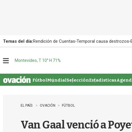
Temas del día:
Rendición de Cuentas
Temporal causa destrozos
Montevideo, T 10° H 71%
M
e
n
u
Fútbol
Mundial
Selección
Estadisticas
Agenda
EL PAÍS
OVACIÓN
FÚTBOL
Van Gaal venció a Poye