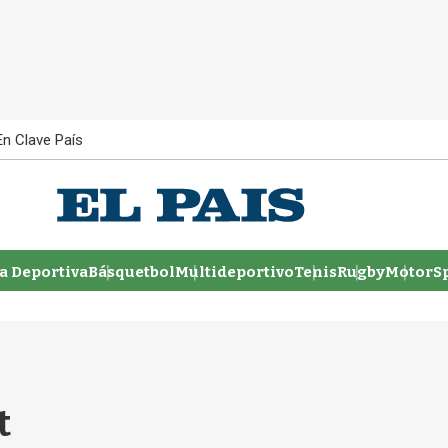
En Clave País
 Deportiva
Básquetbol
Multideportivo
Tenis
Rugby
MotorSp
t