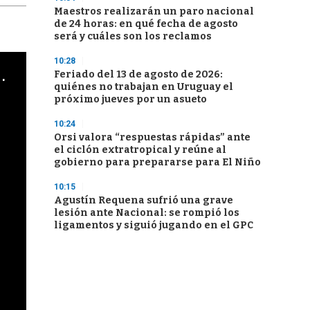
Maestros realizarán un paro nacional
de 24 horas: en qué fecha de agosto
será y cuáles son los reclamos
10:28
cha argentino en "Subrayado"
Feriado del 13 de agosto de 2026:
quiénes no trabajan en Uruguay el
próximo jueves por un asueto
10:24
Orsi valora “respuestas rápidas” ante
el ciclón extratropical y reúne al
gobierno para prepararse para El Niño
10:15
Agustín Requena sufrió una grave
lesión ante Nacional: se rompió los
ligamentos y siguió jugando en el GPC