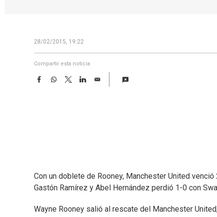
28/02/2015, 19:22
Compartir esta noticia
F
W
T
L
E
a
h
w
i
m
c
a
i
n
a
e
t
t
k
i
b
s
t
e
l
o
A
e
d
o
p
r
I
k
p
n
Con un doblete de Rooney, Manchester United venció 2
Gastón Ramírez y Abel Hernández perdió 1-0 con Swan
Wayne Rooney salió al rescate del Manchester United, 