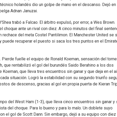
l técnico holandés dio un golpe de mano en el descanso. Dejó en 
 belga Adnan Januzai.
'Shea trabó a Falcao. El árbitro expulsó, por error, a Wes Brown.
l choque ante un rival con diez. A cinco minutos del final senten
n rechace del meta Costel Pantilimon. El Manchester United se s
y puede recuperar el puesto si saca los tres puntos en el Emirat
. Pierde fuelle el equipo de Ronald Koeman, sensación del torn
, que rentabilizó el gol del burundés Saido Berahino a los dos
 Koeman, que lleva tres encuentros sin ganar y que deja en el ai
cada situación. Logró la estabilidad con su segundo triunfo segu
estos de descenso, gracias al gol en propia puerta de Kieran Tri
ampo del West Ham (1-3), que lleva cinco encuentros sin ganar y 
ista del choque. Para lo bueno y para lo malo. Un doblete suyo
con el gol de Scott Dann. Sin embargo, dejó a su equipo con diez