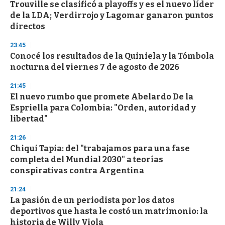
Trouville se clasificó a playoffs y es el nuevo líder
s
o
de la LDA; Verdirrojo y Lagomar ganaron puntos
f
directos
3
3
s
23:45
e
Conocé los resultados de la Quiniela y la Tómbola
c
nocturna del viernes 7 de agosto de 2026
o
n
d
21:45
s
El nuevo rumbo que promete Abelardo De la
Espriella para Colombia: "Orden, autoridad y
libertad"
21:26
Chiqui Tapia: del "trabajamos para una fase
completa del Mundial 2030" a teorías
conspirativas contra Argentina
21:24
La pasión de un periodista por los datos
deportivos que hasta le costó un matrimonio: la
historia de Willy Viola