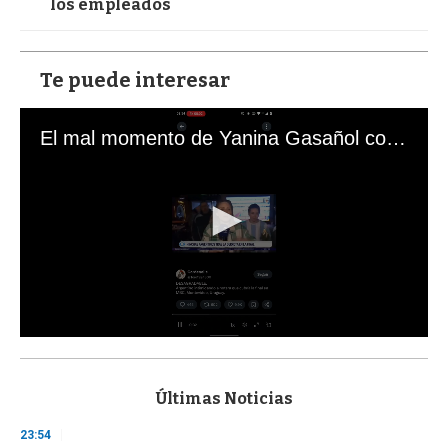
los empleados
Te puede interesar
El mal momento de Yanina Gasañol con un hincha argentino en "Subrayado"
0
s
e
c
Últimas Noticias
o
n
23:54
d