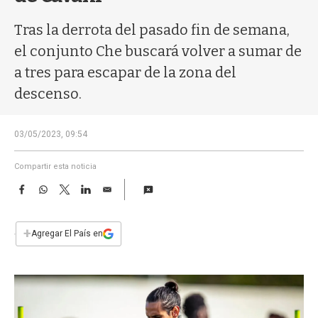
a
Tras la derrota del pasado fin de semana,
el conjunto Che buscará volver a sumar de
a tres para escapar de la zona del
descenso.
03/05/2023, 09:54
Compartir esta noticia
F
W
T
L
E
a
h
w
i
m
c
a
i
n
a
e
t
t
k
i
+
Agregar El País en
b
s
t
e
l
o
A
e
d
o
p
r
I
k
p
n