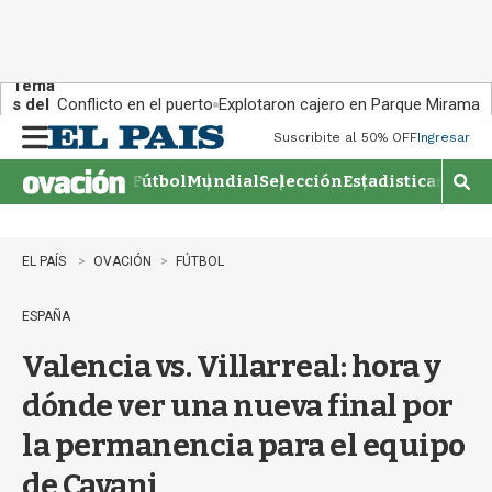
Tema
s del
Conflicto en el puerto
Explotaron cajero en Parque Miramar
día:
Suscribite al 50% OFF
Ingresar
M
e
Fútbol
Mundial
Selección
Estadisticas
Agen
n
M
u
o
s
t
EL PAÍS
OVACIÓN
FÚTBOL
r
a
ESPAÑA
r
b
Valencia vs. Villarreal: hora y
�
s
dónde ver una nueva final por
q
u
la permanencia para el equipo
e
d
de Cavani