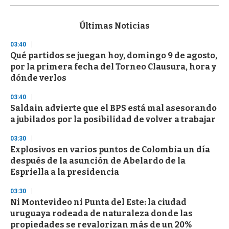
s
e
c
Últimas Noticias
o
n
03:40
d
Qué partidos se juegan hoy, domingo 9 de agosto,
s
o
por la primera fecha del Torneo Clausura, hora y
f
dónde verlos
3
3
s
03:40
e
Saldain advierte que el BPS está mal asesorando
c
a jubilados por la posibilidad de volver a trabajar
o
n
d
03:30
s
Explosivos en varios puntos de Colombia un día
después de la asunción de Abelardo de la
Espriella a la presidencia
03:30
Ni Montevideo ni Punta del Este: la ciudad
uruguaya rodeada de naturaleza donde las
propiedades se revalorizan más de un 20%