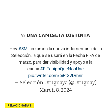
👕 𝗨𝗡𝗔 𝗖𝗔𝗠𝗜𝗦𝗘𝗧𝗔 𝗗𝗜𝗦𝗧𝗜𝗡𝗧𝗔
Hoy
#8M
lanzamos la nueva indumentaria de la
Selección, la que se usará en la Fecha FIFA de
marzo, para dar visibilidad y apoyo a la
causa.
#ElEquipoQueNosUne
pic.twitter.com/6iFtG2Dmnr
— Selección Uruguaya (@Uruguay)
March 8, 2024
RELACIONADAS