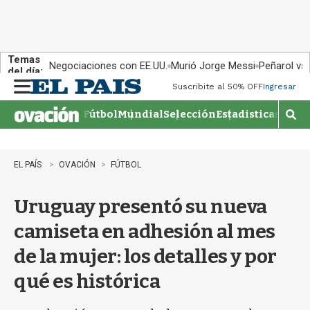
Temas
Negociaciones con EE.UU.
Murió Jorge Messi
Peñarol vs
del día:
Suscribite al 50% OFF
Ingresar
M
e
Fútbol
Mundial
Selección
Estadisticas
Agen
n
M
u
o
s
t
EL PAÍS
OVACIÓN
FÚTBOL
r
a
Uruguay presentó su nueva
r
b
camiseta en adhesión al mes
�
s
de la mujer: los detalles y por
q
u
qué es histórica
e
d