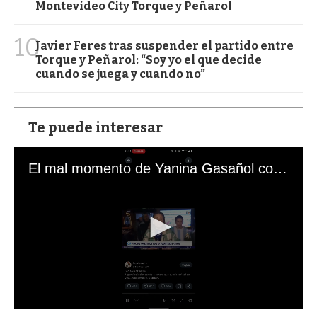
Montevideo City Torque y Peñarol
10
Javier Feres tras suspender el partido entre
Torque y Peñarol: “Soy yo el que decide
cuando se juega y cuando no”
Te puede interesar
El mal momento de Yanina Gasañol con un hincha argentino en "Subrayado"
0