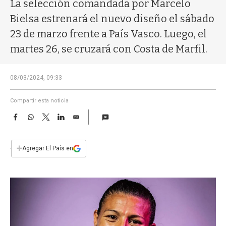
a
La selección comandada por Marcelo
Bielsa estrenará el nuevo diseño el sábado
23 de marzo frente a País Vasco. Luego, el
martes 26, se cruzará con Costa de Marfil.
08/03/2024, 09:33
Compartir esta noticia
F
W
T
L
E
a
h
w
i
m
c
a
i
n
a
e
t
t
k
i
+
Agregar El País en
b
s
t
e
l
o
A
e
d
o
p
r
I
k
p
n