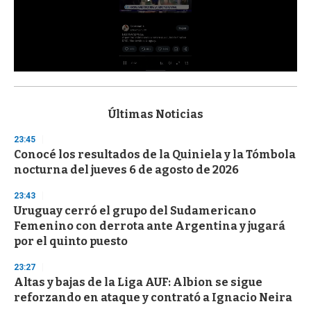
0
s
e
c
Últimas Noticias
o
n
23:45
d
Conocé los resultados de la Quiniela y la Tómbola
s
o
nocturna del jueves 6 de agosto de 2026
f
3
23:43
3
s
Uruguay cerró el grupo del Sudamericano
e
Femenino con derrota ante Argentina y jugará
c
por el quinto puesto
o
n
d
23:27
s
Altas y bajas de la Liga AUF: Albion se sigue
reforzando en ataque y contrató a Ignacio Neira