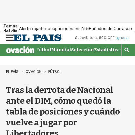
Temas
Alerta roja
Preocupaciones en INR
Bañados de Carrasco
del día:
Suscribite al 50% OFF
Ingresar
M
e
Fútbol
Mundial
Selección
Estadisticas
Agen
n
M
u
o
s
t
EL PAÍS
OVACIÓN
FÚTBOL
r
a
Tras la derrota de Nacional
r
b
ante el DIM, cómo quedó la
�
s
tabla de posiciones y cuándo
q
u
vuelve a jugar por
e
d
Libertadores