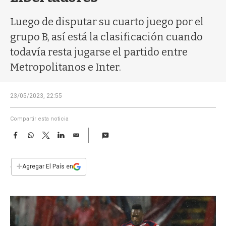
a
Luego de disputar su cuarto juego por el
grupo B, así está la clasificación cuando
todavía resta jugarse el partido entre
Metropolitanos e Inter.
23/05/2023, 22:55
Compartir esta noticia
F
W
T
L
E
a
h
w
i
m
c
a
i
n
a
e
t
t
k
i
+
Agregar El País en
b
s
t
e
l
o
A
e
d
o
p
r
I
k
p
n