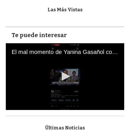
Las Más Vistas
Te puede interesar
El mal momento de Yanina Gasañol con un hincha argentino en "Subrayado"
0
s
e
c
Últimas Noticias