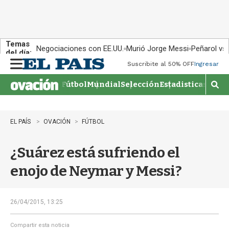
Temas
Negociaciones con EE.UU.
Murió Jorge Messi
Peñarol vs
del día:
Suscribite al 50% OFF
Ingresar
M
e
Fútbol
Mundial
Selección
Estadisticas
Agen
n
M
u
o
s
t
EL PAÍS
OVACIÓN
FÚTBOL
r
a
¿Suárez está sufriendo el
r
b
enojo de Neymar y Messi?
�
s
q
u
26/04/2015, 13:25
e
d
Compartir esta noticia