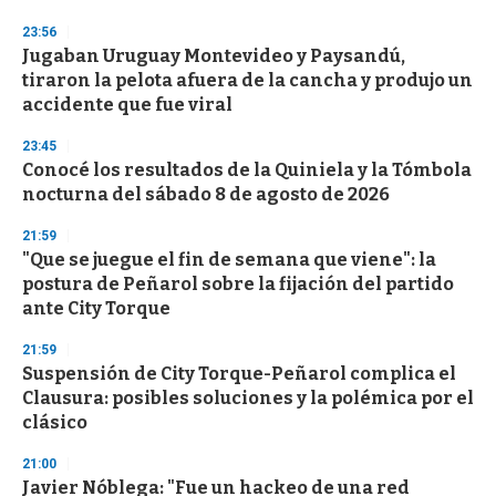
o
n
23:56
d
Jugaban Uruguay Montevideo y Paysandú,
s
o
tiraron la pelota afuera de la cancha y produjo un
f
accidente que fue viral
3
3
s
23:45
e
Conocé los resultados de la Quiniela y la Tómbola
c
nocturna del sábado 8 de agosto de 2026
o
n
d
21:59
s
"Que se juegue el fin de semana que viene": la
postura de Peñarol sobre la fijación del partido
ante City Torque
21:59
Suspensión de City Torque-Peñarol complica el
Clausura: posibles soluciones y la polémica por el
clásico
21:00
Javier Nóblega: "Fue un hackeo de una red