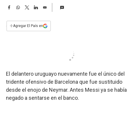
a
F
W
T
L
E
a
h
w
i
m
c
a
i
n
a
e
t
t
k
i
+
Agregar El País en
b
s
t
e
l
o
A
e
d
o
p
r
I
k
p
n
El delantero uruguayo nuevamente fue el único del
tridente ofensivo de Barcelona que fue sustituido
desde el enojo de Neymar. Antes Messi ya se había
negado a sentarse en el banco.