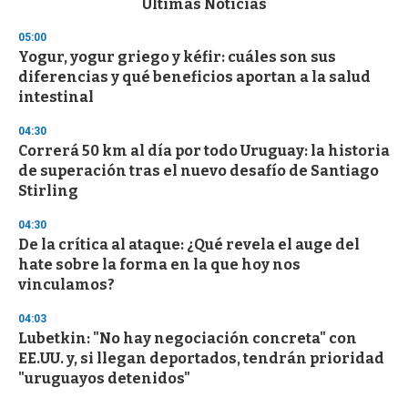
Últimas Noticias
o
n
05:00
d
Yogur, yogur griego y kéfir: cuáles son sus
s
o
diferencias y qué beneficios aportan a la salud
f
intestinal
3
3
s
04:30
e
Correrá 50 km al día por todo Uruguay: la historia
c
de superación tras el nuevo desafío de Santiago
o
n
Stirling
d
s
04:30
De la crítica al ataque: ¿Qué revela el auge del
hate sobre la forma en la que hoy nos
vinculamos?
04:03
Lubetkin: "No hay negociación concreta" con
EE.UU. y, si llegan deportados, tendrán prioridad
"uruguayos detenidos"