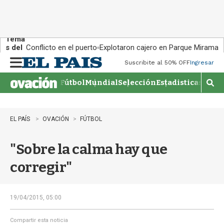
Tema
s del
Conflicto en el puerto
Explotaron cajero en Parque Miramar
día:
Suscribite al 50% OFF
Ingresar
M
e
Fútbol
Mundial
Selección
Estadisticas
Agen
n
M
u
o
s
t
EL PAÍS
OVACIÓN
FÚTBOL
r
a
"Sobre la calma hay que
r
b
corregir"
�
s
q
u
19/04/2015, 05:00
e
d
Compartir esta noticia