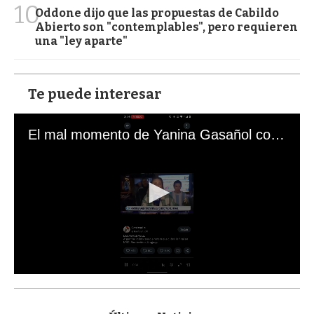
10
Oddone dijo que las propuestas de Cabildo
Abierto son "contemplables", pero requieren
una "ley aparte"
Te puede interesar
El mal momento de Yanina Gasañol con un hincha argentino en "Subrayado"
0
s
e
c