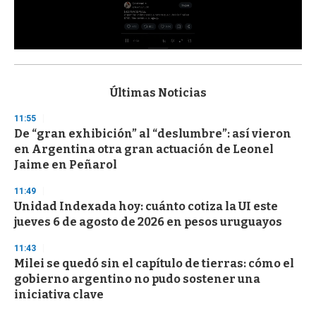
0
s
e
c
Últimas Noticias
o
n
11:55
d
De “gran exhibición” al “deslumbre”: así vieron
s
o
en Argentina otra gran actuación de Leonel
f
Jaime en Peñarol
3
3
s
11:49
e
Unidad Indexada hoy: cuánto cotiza la UI este
c
jueves 6 de agosto de 2026 en pesos uruguayos
o
n
d
11:43
s
Milei se quedó sin el capítulo de tierras: cómo el
gobierno argentino no pudo sostener una
iniciativa clave