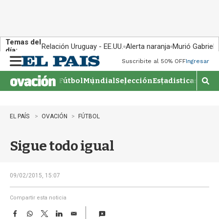
Temas del
Relación Uruguay - EE.UU.
Alerta naranja
Murió Gabriel 
día:
Suscribite al 50% OFF
Ingresar
M
e
Fútbol
Mundial
Selección
Estadisticas
Agen
n
M
u
o
s
t
EL PAÍS
OVACIÓN
FÚTBOL
r
a
Sigue todo igual
r
b
�
s
09/02/2015, 15:07
q
u
Compartir esta noticia
e
F
W
T
L
E
d