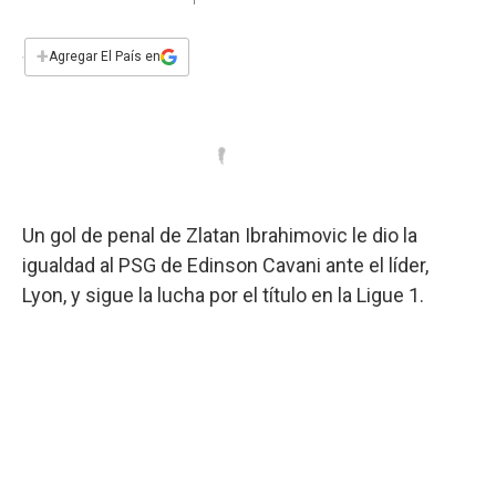
a
h
w
i
m
a
c
a
i
n
a
e
t
t
k
i
+
Agregar El País en
b
s
t
e
l
o
A
e
d
o
p
r
I
k
p
n
Un gol de penal de Zlatan Ibrahimovic le dio la
igualdad al PSG de Edinson Cavani ante el líder,
Lyon, y sigue la lucha por el título en la Ligue 1.