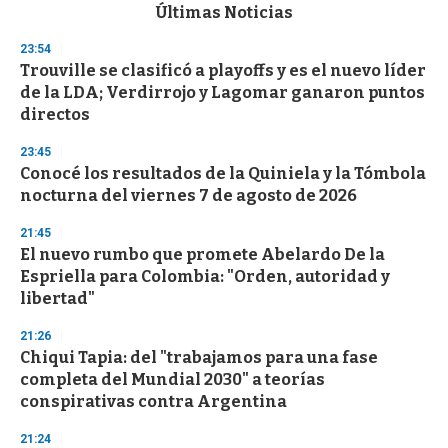
c
Últimas Noticias
o
n
23:54
d
Trouville se clasificó a playoffs y es el nuevo líder
s
o
de la LDA; Verdirrojo y Lagomar ganaron puntos
f
directos
3
3
s
23:45
e
Conocé los resultados de la Quiniela y la Tómbola
c
nocturna del viernes 7 de agosto de 2026
o
n
d
21:45
s
El nuevo rumbo que promete Abelardo De la
Espriella para Colombia: "Orden, autoridad y
libertad"
21:26
Chiqui Tapia: del "trabajamos para una fase
completa del Mundial 2030" a teorías
conspirativas contra Argentina
21:24