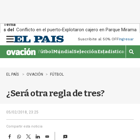
Tema
s del
Conflicto en el puerto
Explotaron cajero en Parque Miramar
día:
Suscribite al 50% OFF
Ingresar
M
e
Fútbol
Mundial
Selección
Estadisticas
Agen
n
M
u
o
s
t
EL PAÍS
OVACIÓN
FÚTBOL
r
a
¿Será otra regla de tres?
r
b
�
s
05/02/2018, 23:25
q
u
Compartir esta noticia
e
F
W
T
L
E
d