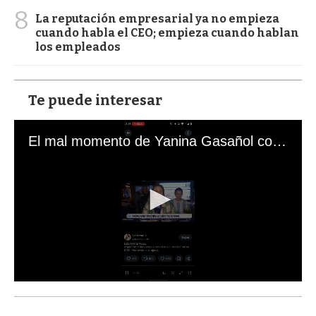
8
La reputación empresarial ya no empieza
cuando habla el CEO; empieza cuando hablan
los empleados
Te puede interesar
El mal momento de Yanina Gasañol con un hincha argentino en "Subrayado"
0
s
e