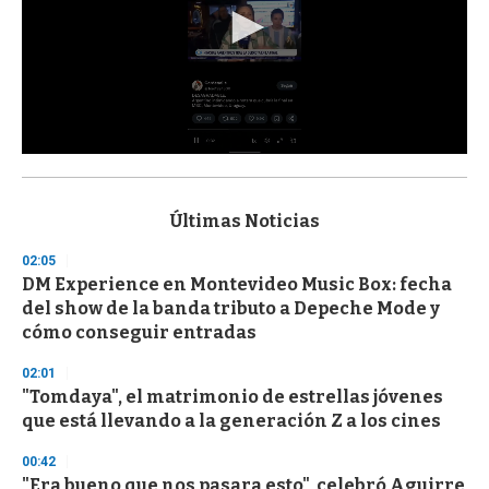
0
s
e
c
Últimas Noticias
o
n
02:05
d
DM Experience en Montevideo Music Box: fecha
s
o
del show de la banda tributo a Depeche Mode y
f
cómo conseguir entradas
3
3
s
02:01
e
"Tomdaya", el matrimonio de estrellas jóvenes
c
que está llevando a la generación Z a los cines
o
n
d
00:42
s
"Era bueno que nos pasara esto", celebró Aguirre