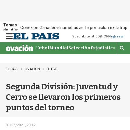
Temas
Conexión Ganadera
Inumet advierte por ciclón extratropi
del día:
Suscribite al 50% OFF
Ingresar
M
e
Fútbol
Mundial
Selección
Estadisticas
Agen
n
M
u
o
s
t
EL PAÍS
OVACIÓN
FÚTBOL
r
a
Segunda División: Juventud y
r
b
Cerro se llevaron los primeros
�
s
puntos del torneo
q
u
e
d
01/06/2021, 20:12