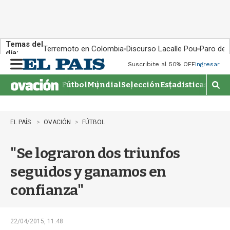
Temas del
Terremoto en Colombia
Discurso Lacalle Pou
Paro de
día:
Suscribite al 50% OFF
Ingresar
M
e
Fútbol
Mundial
Selección
Estadisticas
Agen
n
M
u
o
s
t
EL PAÍS
OVACIÓN
FÚTBOL
r
a
"Se lograron dos triunfos
r
b
seguidos y ganamos en
�
s
confianza"
q
u
e
d
22/04/2015, 11:48