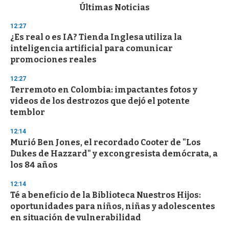
c
Últimas Noticias
o
n
12:27
d
¿Es real o es IA? Tienda Inglesa utiliza la
s
o
inteligencia artificial para comunicar
f
promociones reales
3
3
s
12:27
e
Terremoto en Colombia: impactantes fotos y
c
videos de los destrozos que dejó el potente
o
n
temblor
d
s
12:14
Murió Ben Jones, el recordado Cooter de "Los
Dukes de Hazzard" y excongresista demócrata, a
los 84 años
12:14
Té a beneficio de la Biblioteca Nuestros Hijos:
oportunidades para niños, niñas y adolescentes
en situación de vulnerabilidad