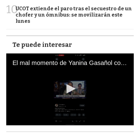
10
UCOT extiende el paro tras el secuestro de un
chofer y un ómnibus: se movilizarán este
lunes
Te puede interesar
El mal momento de Yanina Gasañol con un hincha argentino en "Subrayado"
0
s
e