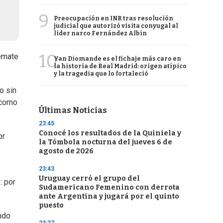
9
Preocupación en INR tras resolución
judicial que autorizó visita conyugal al
líder narco Fernández Albín
10
remate
Yan Diomande es el fichaje más caro en
la historia de Real Madrid: origen atípico
y la tragedia que lo fortaleció
o sin
 como
Últimas Noticias
23:45
Conocé los resultados de la Quiniela y
or
la Tómbola nocturna del jueves 6 de
agosto de 2026
23:43
Uruguay cerró el grupo del
: por
Sudamericano Femenino con derrota
ante Argentina y jugará por el quinto
puesto
ndo