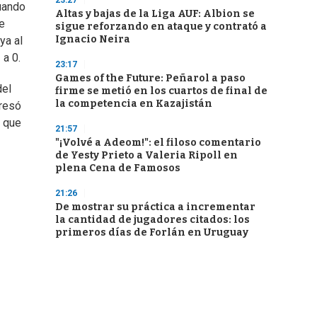
23:27
cuando
Altas y bajas de la Liga AUF: Albion se
te
sigue reforzando en ataque y contrató a
Ignacio Neira
ya al
 a 0.
23:17
Games of the Future: Peñarol a paso
del
firme se metió en los cuartos de final de
la competencia en Kazajistán
gresó
a que
21:57
"¡Volvé a Adeom!": el filoso comentario
de Yesty Prieto a Valeria Ripoll en
plena Cena de Famosos
21:26
De mostrar su práctica a incrementar
la cantidad de jugadores citados: los
primeros días de Forlán en Uruguay