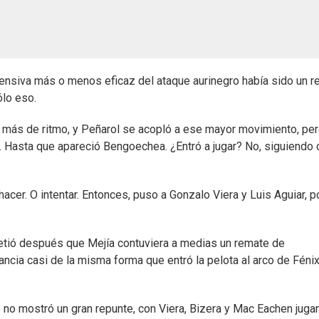
 ofensiva más o menos eficaz del ataque aurinegro había sido un 
ólo eso.
o más de ritmo, y Peñarol se acopló a ese mayor movimiento, per
a. Hasta que apareció Bengoechea. ¿Entró a jugar? No, siguiendo
acer. O intentar. Entonces, puso a Gonzalo Viera y Luis Aguiar, p
etió después que Mejía contuviera a medias un remate de
ncia casi de la misma forma que entró la pelota al arco de Fénix
 no mostró un gran repunte, con Viera, Bizera y Mac Eachen juga