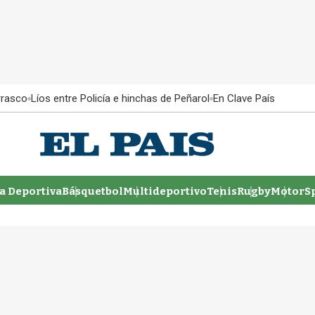
rrasco
Líos entre Policía e hinchas de Peñarol
En Clave País
 Deportiva
Básquetbol
Multideportivo
Tenis
Rugby
MotorSp