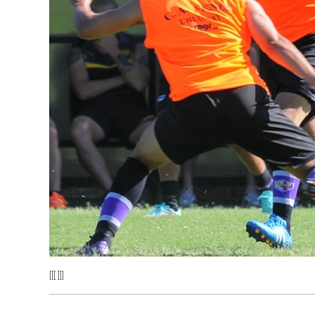
[[[ ]]]