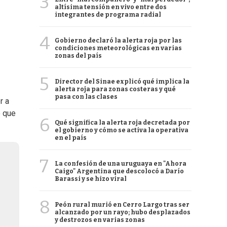
3
altísima tensión en vivo entre dos
integrantes de programa radial
4
Gobierno declaró la alerta roja por las
condiciones meteorológicas en varias
zonas del país
5
Director del Sinae explicó qué implica la
alerta roja para zonas costeras y qué
pasa con las clases
r a
o que
6
Qué significa la alerta roja decretada por
el gobierno y cómo se activa la operativa
en el país
7
La confesión de una uruguaya en "Ahora
Caigo" Argentina que descolocó a Darío
Barassi y se hizo viral
8
Peón rural murió en Cerro Largo tras ser
alcanzado por un rayo; hubo desplazados
y destrozos en varias zonas