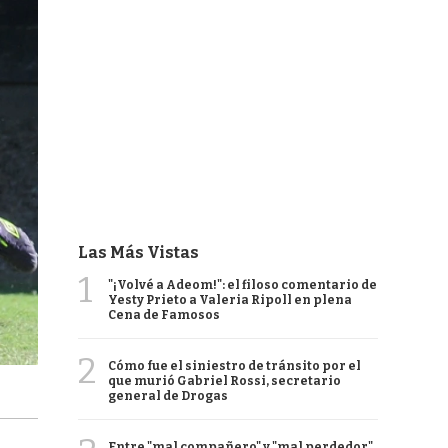
Las Más Vistas
1
"¡Volvé a Adeom!": el filoso comentario de
Yesty Prieto a Valeria Ripoll en plena
Cena de Famosos
2
Cómo fue el siniestro de tránsito por el
que murió Gabriel Rossi, secretario
general de Drogas
Entre "mal compañero" y "mal perdedor",