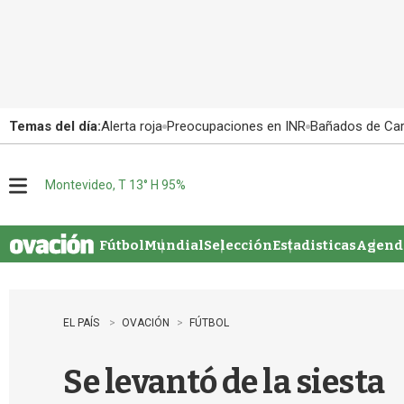
Temas del día:
Alerta roja
Preocupaciones en INR
Bañados de Ca
Montevideo, T 13° H 95%
M
e
n
u
Fútbol
Mundial
Selección
Estadisticas
Agenda
EL PAÍS
OVACIÓN
FÚTBOL
Se levantó de la siesta