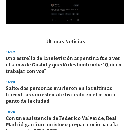
0
s
e
c
Últimas Noticias
o
n
16:42
d
Una estrella de la televisión argentina fue a ver
s
o
el show de Gustaf y quedó deslumbrada: "Quiero
f
trabajar con vos"
3
3
s
16:28
e
Salto: dos personas murieron en las últimas
c
horas tras siniestros de tránsito en el mismo
o
n
punto de la ciudad
d
s
16:24
Con una asistencia de Federico Valverde, Real
Madrid ganó un amistoso preparatorio para la