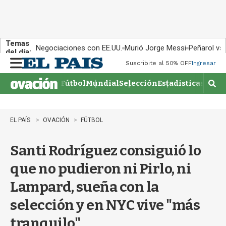
Temas
Negociaciones con EE.UU.
Murió Jorge Messi
Peñarol vs
del día:
Suscribite al 50% OFF
Ingresar
M
e
Fútbol
Mundial
Selección
Estadisticas
Agen
n
M
u
o
s
t
EL PAÍS
OVACIÓN
FÚTBOL
r
a
Santi Rodríguez consiguió lo
r
b
que no pudieron ni Pirlo, ni
�
s
Lampard, sueña con la
q
u
selección y en NYC vive "más
e
d
tranquilo"