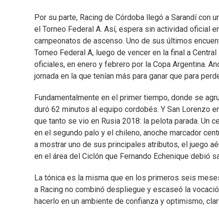
Por su parte, Racing de Córdoba llegó a Sarandí con un
el Torneo Federal A. Así, espera sin actividad oficial 
campeonatos de ascenso. Uno de sus últimos encuentr
Torneo Federal A, luego de vencer en la final a Centra
oficiales, en enero y febrero por la Copa Argentina. A
jornada en la que tenían más para ganar que para perde
Fundamentalmente en el primer tiempo, donde se agrupó
duró 62 minutos al equipo cordobés. Y San Lorenzo en
que tanto se vio en Rusia 2018: la pelota parada. Un
en el segundo palo y el chileno, anoche marcador centr
a mostrar uno de sus principales atributos, el juego 
en el área del Ciclón que Fernando Echenique debió sa
La tónica es la misma que en los primeros seis mese
a Racing no combinó despliegue y escaseó la vocació
hacerlo en un ambiente de confianza y optimismo, claro