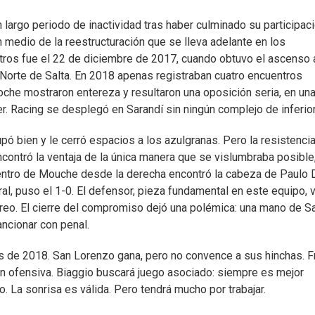
 largo periodo de inactividad tras haber culminado su participac
en medio de la reestructuración que se lleva adelante en los
os fue el 22 de diciembre de 2017, cuando obtuvo el ascenso 
l Norte de Salta. En 2018 apenas registraban cuatro encuentros
noche mostraron entereza y resultaron una oposición seria, en un
r. Racing se desplegó en Sarandí sin ningún complejo de inferior
 bien y le cerró espacios a los azulgranas. Pero la resistencia
contró la ventaja de la única manera que se vislumbraba posible
 centro de Mouche desde la derecha encontró la cabeza de Paulo 
al, puso el 1-0. El defensor, pieza fundamental en este equipo, 
aéreo. El cierre del compromiso dejó una polémica: una mano de S
ncionar con penal.
s de 2018. San Lorenzo gana, pero no convence a sus hinchas. F
n ofensiva. Biaggio buscará juego asociado: siempre es mejor
. La sonrisa es válida. Pero tendrá mucho por trabajar.