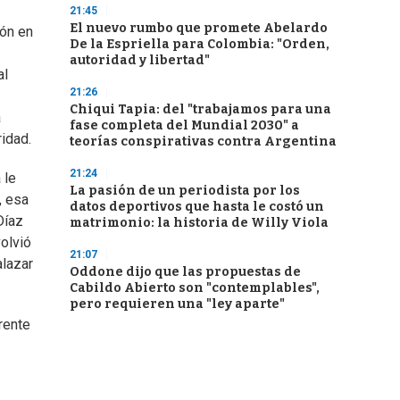
21:45
El nuevo rumbo que promete Abelardo
ión en
De la Espriella para Colombia: "Orden,
autoridad y libertad"
al
21:26
Chiqui Tapia: del "trabajamos para una
a
fase completa del Mundial 2030" a
idad.
teorías conspirativas contra Argentina
21:24
 le
La pasión de un periodista por los
, esa
datos deportivos que hasta le costó un
Díaz
matrimonio: la historia de Willy Viola
volvió
21:07
alazar
Oddone dijo que las propuestas de
Cabildo Abierto son "contemplables",
pero requieren una "ley aparte"
rente