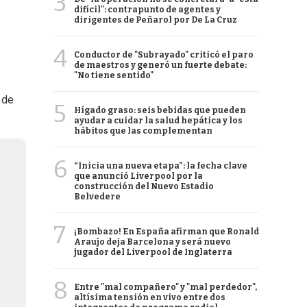
3
difícil": contrapunto de agentes y
dirigentes de Peñarol por De La Cruz
4
Conductor de "Subrayado" criticó el paro
de maestros y generó un fuerte debate:
"No tiene sentido"
 de
5
Hígado graso: seis bebidas que pueden
ayudar a cuidar la salud hepática y los
hábitos que las complementan
6
“Inicia una nueva etapa”: la fecha clave
que anunció Liverpool por la
construcción del Nuevo Estadio
Belvedere
7
¡Bombazo! En España afirman que Ronald
Araujo deja Barcelona y será nuevo
jugador del Liverpool de Inglaterra
8
Entre "mal compañero" y "mal perdedor",
altísima tensión en vivo entre dos