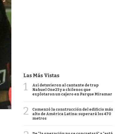
Las Más Vistas
1
Así detuvieron al cantante de trap
Nahuel One23 y a chilenos que
explotaron un cajero en Parque Miramar
2
Comenzó la construcción del edificio más
alto de América Latina: superará los 470
metros
De "la operación no se concretará" a "está