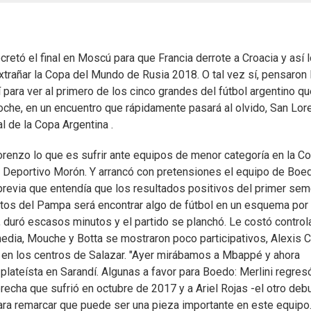
etó el final en Moscú para que Francia derrote a Croacia y así 
trañar la Copa del Mundo de Rusia 2018. O tal vez sí, pensaron 
para ver al primero de los cinco grandes del fútbol argentino qu
Anoche, en un encuentro que rápidamente pasará al olvido, San Lo
l de la Copa Argentina .
Lorenzo lo que es sufrir ante equipos de menor categoría en la C
a Deportivo Morón. Y arrancó con pretensiones el equipo de Boe
previa que entendía que los resultados positivos del primer se
retos del Pampa será encontrar algo de fútbol en un esquema por
 duró escasos minutos y el partido se planchó. Le costó controla
media, Mouche y Botta se mostraron poco participativos, Alexis 
n en los centros de Salazar. "Ayer mirábamos a Mbappé y ahora
lateísta en Sarandí. Algunas a favor para Boedo: Merlini regresó
derecha que sufrió en octubre de 2017 y a Ariel Rojas -el otro deb
ra remarcar que puede ser una pieza importante en este equipo