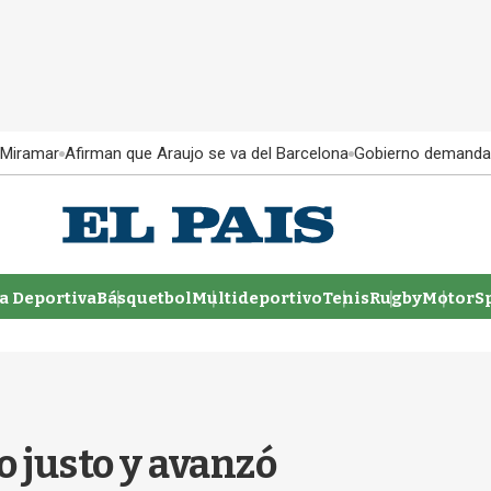
 Miramar
Afirman que Araujo se va del Barcelona
Gobierno demanda
 Deportiva
Básquetbol
Multideportivo
Tenis
Rugby
MotorSp
o justo y avanzó