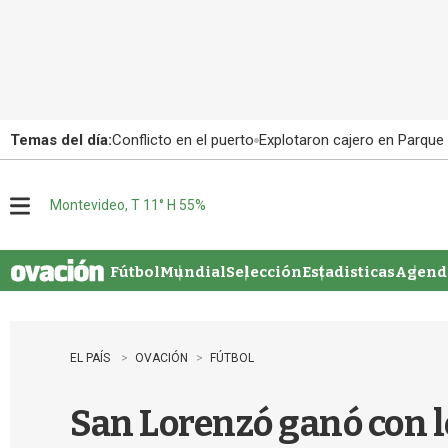
Temas del día:
Conflicto en el puerto
Explotaron cajero en Parque
Montevideo, T 11° H 55%
M
e
n
u
Fútbol
Mundial
Selección
Estadisticas
Agenda
EL PAÍS
OVACIÓN
FÚTBOL
San Lorenzó ganó con l