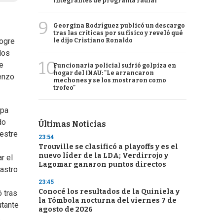
integrantes de programa radial
9
Georgina Rodríguez publicó un descargo
tras las críticas por su físico y reveló qué
logre
le dijo Cristiano Ronaldo
los
10
e
Funcionaria policial sufrió golpiza en
hogar del INAU: "Le arrancaron
renzo
mechones y se los mostraron como
trofeo"
opa
do
Últimas Noticias
mestre
23:54
Trouville se clasificó a playoffs y es el
nuevo líder de la LDA; Verdirrojo y
r el
Lagomar ganaron puntos directos
Castro
23:45
Conocé los resultados de la Quiniela y
 tras
la Tómbola nocturna del viernes 7 de
utante
agosto de 2026
.