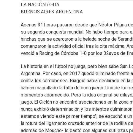
LA NACIÓN / GDA
BUENOS AIRES, ARGENTINA
Apenas 31 horas pasaron desde que Néstor Pitana decr
su segunda conquista mundial. No hubo tiempo para ex
hinchas que se acercaron a la helada noche de Sarandí 
comenzaron la actividad oficial tras la cita máxima. 
venció a Racing de Córdoba 1-0 por los 32avos de fina
La historia en el fútbol no juega, pero bien sabe San 
Argentina. Por caso, en 2017 quedó eliminado frente 
contra los cordobeses. Biaggio había declarado en la 
habían maquillado la falta de buen juego. Uno de los 
momentos adormecido. Pero la idea original se diluyó,
juego. El Ciclón no encontró asociaciones en la zona 
nunca exhibió determinación y los intentos culminaro
estamos viendo este primer tiempo", se escuchó a un p
la rotura del ligamento cruzado anterior de la rodilla 
además de Mouche- le bastó con algunas sutilezas pa