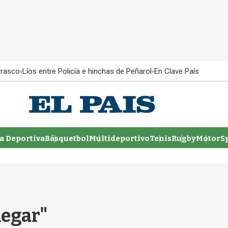
rrasco
Líos entre Policía e hinchas de Peñarol
En Clave País
 Deportiva
Básquetbol
Multideportivo
Tenis
Rugby
MotorSp
llegar"