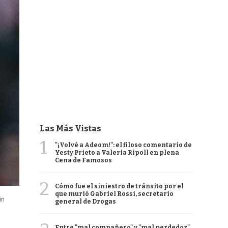
Las Más Vistas
1
"¡Volvé a Adeom!": el filoso comentario de
Yesty Prieto a Valeria Ripoll en plena
Cena de Famosos
2
Cómo fue el siniestro de tránsito por el
que murió Gabriel Rossi, secretario
in
general de Drogas
Entre "mal compañero" y "mal perdedor",