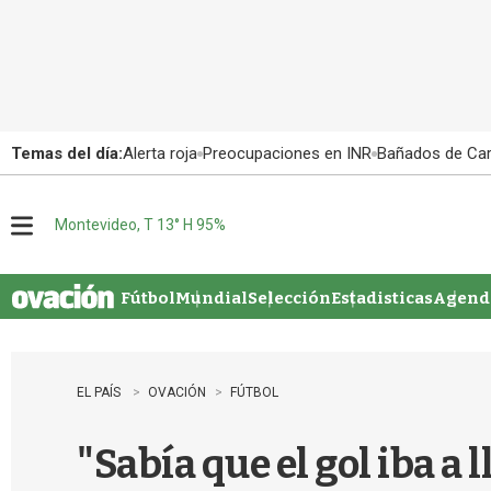
Temas del día:
Alerta roja
Preocupaciones en INR
Bañados de Ca
Montevideo, T 13° H 95%
M
e
n
u
Fútbol
Mundial
Selección
Estadisticas
Agenda
EL PAÍS
OVACIÓN
FÚTBOL
"Sabía que el gol iba a 