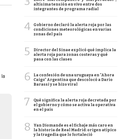
3
altísima tensión en vivo entre dos
integrantes de programa radial
4
Gobierno declaró la alerta roja por las
condiciones meteorológicas en varias
zonas del país
5
Director del Sinae explicó qué implica la
alerta roja para zonas costeras y qué
pasa con las clases
6
La confesión de una uruguaya en "Ahora
 la
Caigo" Argentina que descolocó a Darío
Barassi y se hizo viral
7
Qué significa la alerta roja decretada por
el gobierno y cómo se activa la operativa
en el país
8
Yan Diomande es el fichaje más caro en
la historia de Real Madrid: origen atípico
y la tragedia que lo fortaleció