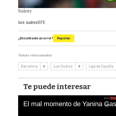
Suárez
luis suárez
EFE
¿Encontraste un error?
Reportar
Temas relacionados
Barcelona
Luis Suárez
Liga de España
Te puede interesar