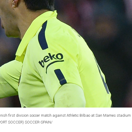
nish first division soccer match against Athletic Bilbao at San Mames stadium 
: SPORT SOCCER) SOCCER-SPAIN/