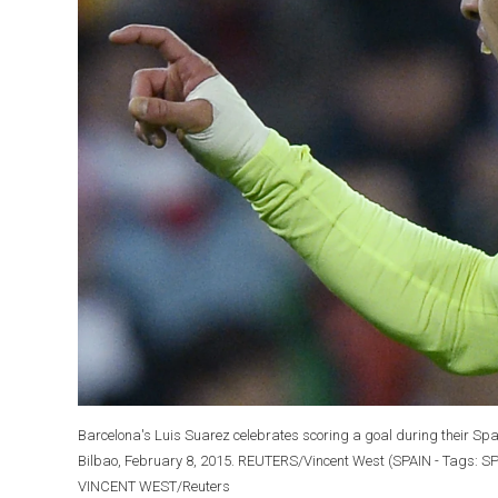
Barcelona's Luis Suarez celebrates scoring a goal during their Spa
Bilbao, February 8, 2015. REUTERS/Vincent West (SPAIN - Tags
VINCENT WEST/Reuters