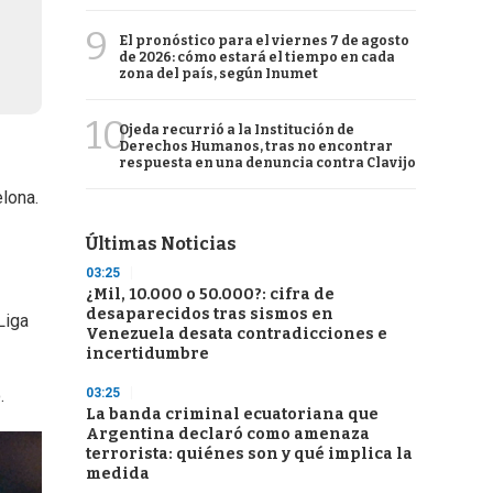
9
El pronóstico para el viernes 7 de agosto
de 2026: cómo estará el tiempo en cada
zona del país, según Inumet
10
Ojeda recurrió a la Institución de
Derechos Humanos, tras no encontrar
respuesta en una denuncia contra Clavijo
lona.
Últimas Noticias
03:25
¿Mil, 10.000 o 50.000?: cifra de
desaparecidos tras sismos en
Liga
Venezuela desata contradicciones e
incertidumbre
03:25
.
La banda criminal ecuatoriana que
Argentina declaró como amenaza
terrorista: quiénes son y qué implica la
medida