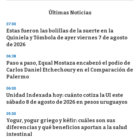
s
e
c
Últimas Noticias
o
n
07:00
d
Estas fueron las bolillas de la suerte en la
s
o
Quiniela y Tómbola de ayer viernes 7 de agosto
f
de 2026
3
3
s
06:38
e
Paso a paso, Equal Mostaza encabezó el podio de
c
Carlos Daniel Etchechoury en el Comparación de
o
n
Palermo
d
s
06:00
Unidad Indexada hoy: cuánto cotiza la UI este
sábado 8 de agosto de 2026 en pesos uruguayos
05:00
Yogur, yogur griego y kéfir: cuáles son sus
diferencias y qué beneficios aportan a la salud
intestinal