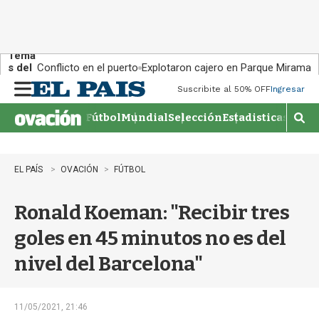
Tema
s del
Conflicto en el puerto
Explotaron cajero en Parque Miramar
día:
Suscribite al 50% OFF
Ingresar
M
e
Fútbol
Mundial
Selección
Estadisticas
Agen
n
M
u
o
s
t
EL PAÍS
OVACIÓN
FÚTBOL
r
a
Ronald Koeman: "Recibir tres
r
b
goles en 45 minutos no es del
�
s
nivel del Barcelona"
q
u
e
d
11/05/2021, 21:46