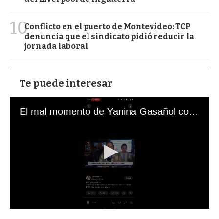
10
Conflicto en el puerto de Montevideo: TCP
denuncia que el sindicato pidió reducir la
jornada laboral
Te puede interesar
El mal momento de Yanina Gasañol con un hincha argentino en "Subrayado"
0