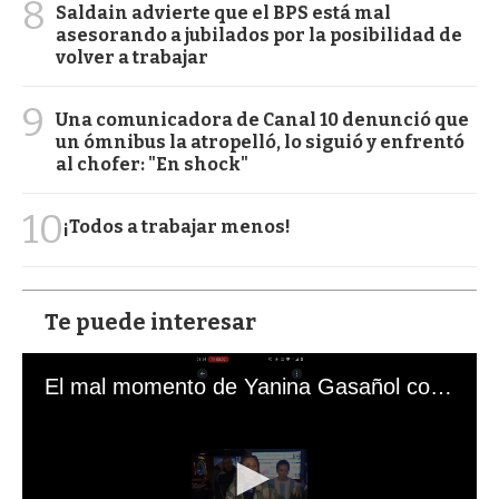
8
Saldain advierte que el BPS está mal
asesorando a jubilados por la posibilidad de
volver a trabajar
9
Una comunicadora de Canal 10 denunció que
un ómnibus la atropelló, lo siguió y enfrentó
al chofer: "En shock"
10
¡Todos a trabajar menos!
Te puede interesar
El mal momento de Yanina Gasañol con un hincha argentino en "Subrayado"