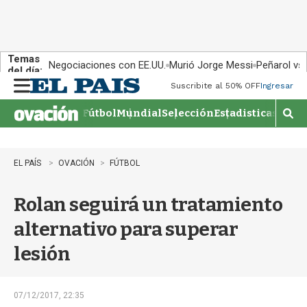
Temas
Negociaciones con EE.UU.
Murió Jorge Messi
Peñarol vs
del día:
Suscribite al 50% OFF
Ingresar
M
e
Fútbol
Mundial
Selección
Estadisticas
Agen
n
M
u
o
s
t
EL PAÍS
OVACIÓN
FÚTBOL
r
a
Rolan seguirá un tratamiento
r
b
alternativo para superar
�
s
lesión
q
u
e
d
07/12/2017, 22:35