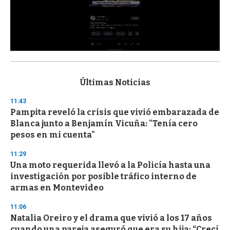
0
s
e
c
Últimas Noticias
o
n
11:43
d
Pampita reveló la crisis que vivió embarazada de
s
o
Blanca junto a Benjamín Vicuña: "Tenía cero
f
pesos en mi cuenta"
3
3
s
11:29
e
Una moto requerida llevó a la Policía hasta una
c
investigación por posible tráfico interno de
o
n
armas en Montevideo
d
s
11:06
Natalia Oreiro y el drama que vivió a los 17 años
cuando una pareja aseguró que era su hija: “Crecí