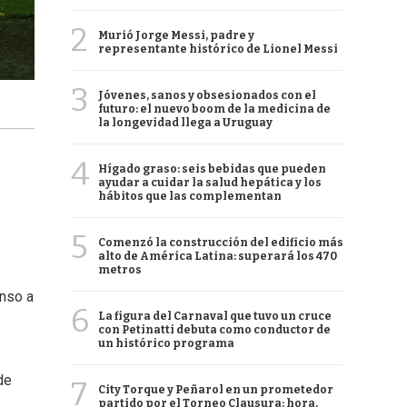
2
Murió Jorge Messi, padre y
representante histórico de Lionel Messi
3
Jóvenes, sanos y obsesionados con el
futuro: el nuevo boom de la medicina de
la longevidad llega a Uruguay
4
Hígado graso: seis bebidas que pueden
ayudar a cuidar la salud hepática y los
hábitos que las complementan
5
Comenzó la construcción del edificio más
alto de América Latina: superará los 470
metros
enso a
6
La figura del Carnaval que tuvo un cruce
con Petinatti debuta como conductor de
un histórico programa
de
7
City Torque y Peñarol en un prometedor
partido por el Torneo Clausura: hora,