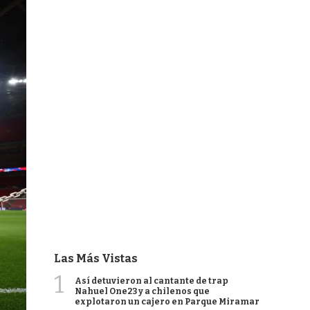
Las Más Vistas
1
Así detuvieron al cantante de trap
Nahuel One23 y a chilenos que
explotaron un cajero en Parque Miramar