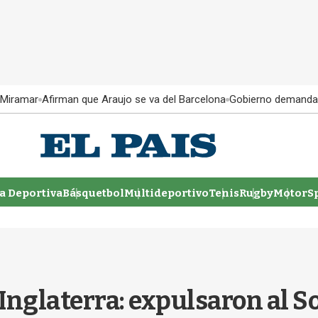
 Miramar
Afirman que Araujo se va del Barcelona
Gobierno demanda
 Deportiva
Básquetbol
Multideportivo
Tenis
Rugby
MotorSp
 Inglaterra: expulsaron al 