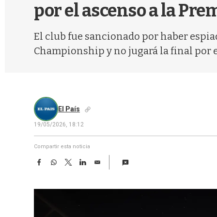
por el ascenso a la Pr
El club fue sancionado por haber espia
Championship y no jugará la final por e
El País
19/05/2026, 18:12
Compartir esta noticia
F
W
T
L
E
a
h
w
i
m
c
a
i
n
a
e
t
t
k
i
b
s
t
e
l
o
A
e
d