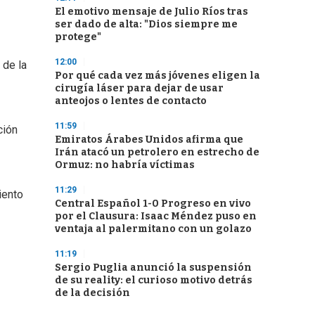
El emotivo mensaje de Julio Ríos tras
ser dado de alta: "Dios siempre me
protege"
12:00
 de la
Por qué cada vez más jóvenes eligen la
cirugía láser para dejar de usar
anteojos o lentes de contacto
11:59
ción
Emiratos Árabes Unidos afirma que
Irán atacó un petrolero en estrecho de
Ormuz: no habría víctimas
11:29
iento
Central Español 1-0 Progreso en vivo
por el Clausura: Isaac Méndez puso en
ventaja al palermitano con un golazo
11:19
Sergio Puglia anunció la suspensión
de su reality: el curioso motivo detrás
de la decisión