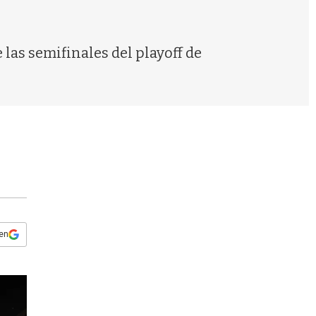
s
q
u
e
las semifinales del playoff de
d
a
 en