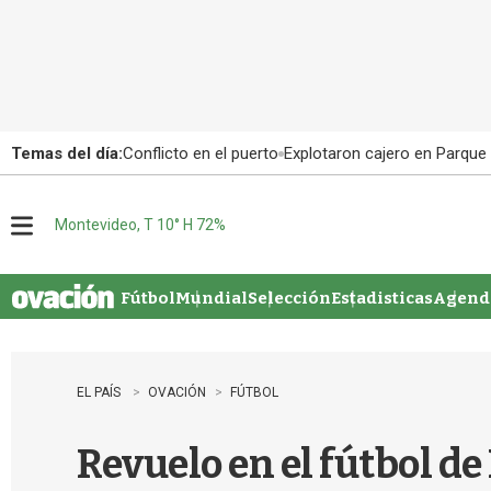
Temas del día:
Conflicto en el puerto
Explotaron cajero en Parque
Montevideo, T 10° H 72%
M
e
n
u
Fútbol
Mundial
Selección
Estadisticas
Agenda
EL PAÍS
OVACIÓN
FÚTBOL
Revuelo en el fútbol de