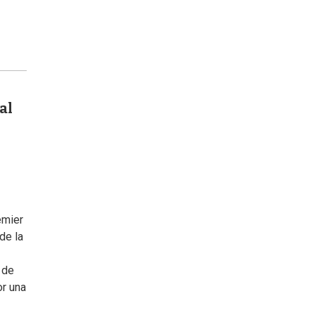
al
emier
de la
 de
or una