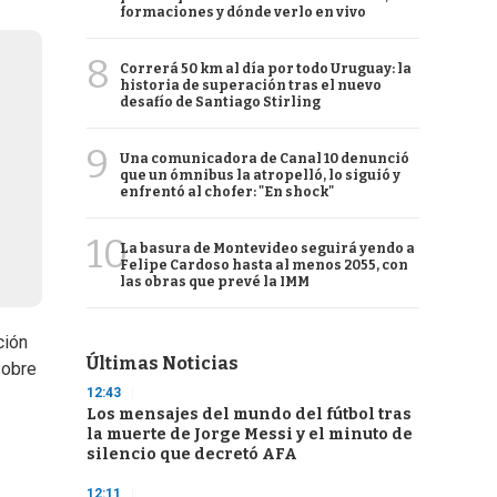
formaciones y dónde verlo en vivo
8
Correrá 50 km al día por todo Uruguay: la
historia de superación tras el nuevo
desafío de Santiago Stirling
9
Una comunicadora de Canal 10 denunció
que un ómnibus la atropelló, lo siguió y
enfrentó al chofer: "En shock"
10
La basura de Montevideo seguirá yendo a
Felipe Cardoso hasta al menos 2055, con
las obras que prevé la IMM
ción
Últimas Noticias
sobre
12:43
Los mensajes del mundo del fútbol tras
la muerte de Jorge Messi y el minuto de
silencio que decretó AFA
12:11