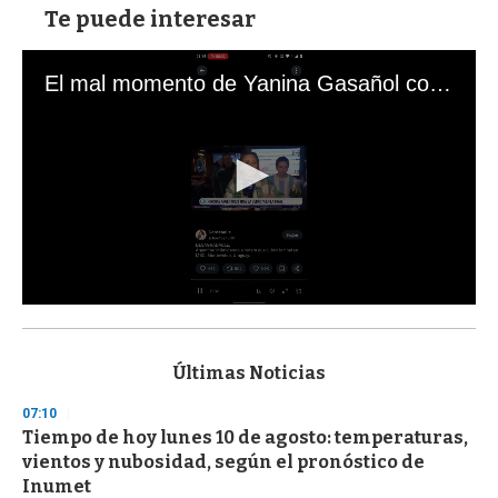
Te puede interesar
El mal momento de Yanina Gasañol con un hincha argentino en "Subrayado"
0
s
e
c
Últimas Noticias
o
n
07:10
d
Tiempo de hoy lunes 10 de agosto: temperaturas,
s
o
vientos y nubosidad, según el pronóstico de
f
Inumet
3