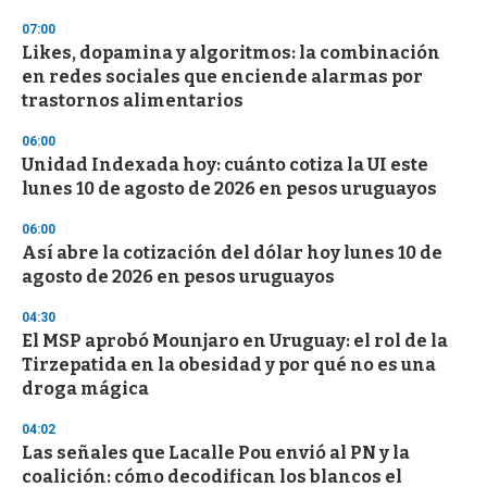
3
s
07:00
e
Likes, dopamina y algoritmos: la combinación
c
en redes sociales que enciende alarmas por
o
n
trastornos alimentarios
d
s
06:00
Unidad Indexada hoy: cuánto cotiza la UI este
lunes 10 de agosto de 2026 en pesos uruguayos
06:00
Así abre la cotización del dólar hoy lunes 10 de
agosto de 2026 en pesos uruguayos
04:30
El MSP aprobó Mounjaro en Uruguay: el rol de la
Tirzepatida en la obesidad y por qué no es una
droga mágica
04:02
Las señales que Lacalle Pou envió al PN y la
coalición: cómo decodifican los blancos el