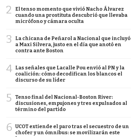
2
El tenso momento que vivió Nacho Álvarez
cuando una prostituta descubrió que llevaba
micrófono y cámara oculta
3
La chicana de Peñarol a Nacional que incluyó
a Maxi Silvera, justo en el día que anotó en
contra ante Boston
4
Las señales que Lacalle Pou envió al PN y la
coalición: cómo decodifican los blancos el
discurso de su líder
5
Tenso final del Nacional-Boston River:
discusiones, empujones y tres expulsados al
término del partido
6
UCOT extiende el paro tras el secuestro de un
chofer y un ómnibus: se movilizarán este