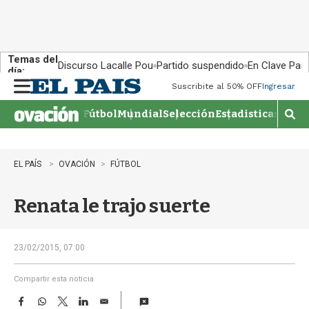
Temas del
Discurso Lacalle Pou
Partido suspendido
En Clave País
día:
Suscribite al 50% OFF
Ingresar
M
e
Fútbol
Mundial
Selección
Estadisticas
Agen
n
M
u
o
s
t
EL PAÍS
OVACIÓN
FÚTBOL
r
a
Renata le trajo suerte
r
b
�
s
23/02/2015, 07:00
q
u
Compartir esta noticia
e
F
W
T
L
E
d